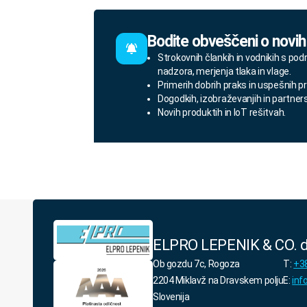
Bodite obveščeni o novih
Strokovnih člankih in vodnikih s pod
nadzora, merjenja tlaka in vlage.
Primerih dobrih praks in uspešnih pr
Dogodkih, izobraževanjih in partner
Novih produktih in IoT rešitvah.
ELPRO LEPENIK & CO. d
Ob gozdu 7c, Rogoza
T:
+38
2204 Miklavž na Dravskem polju
E:
inf
Slovenija