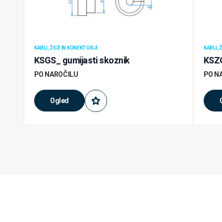
KABLI, ŽICE IN KONEKTORJI
KABLI, 
KSGS_ gumijasti skoznik
KSZO
PO NAROČILU
PO N
Ogled