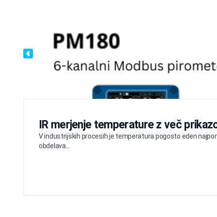
IR merjenje temperature z več prikazo
V industrijskih procesih je temperatura pogosto eden najpom
obdelava...