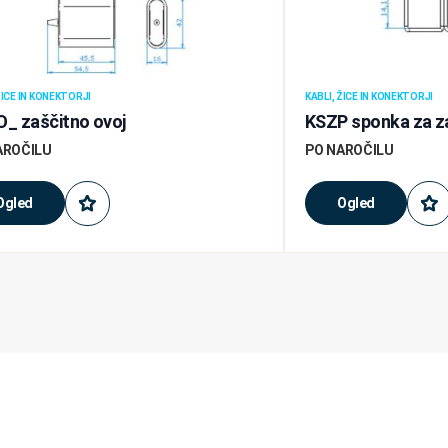
ŽICE IN KONEKTORJI
KABLI, ŽICE IN KONEKTORJI
_ zaščitno ovoj
KSZP sponka za za
AROČILU
PO NAROČILU
Ogled
Ogled