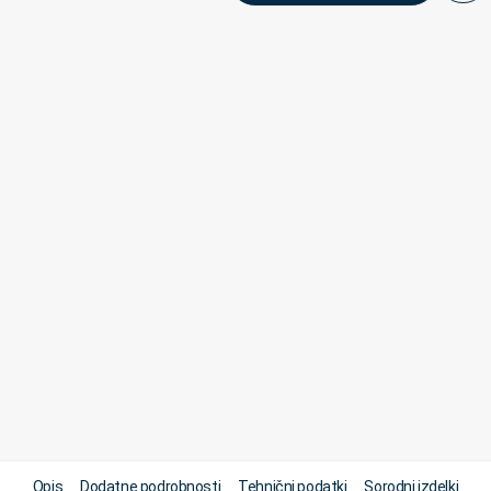
Opis
Dodatne podrobnosti
Tehnični podatki
Sorodni izdelki