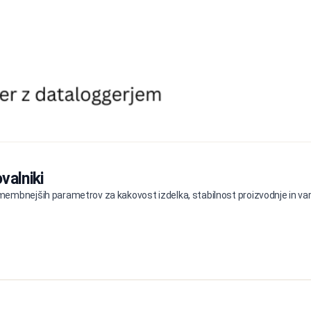
valniki
embnejših parametrov za kakovost izdelka, stabilnost proizvodnje in varn