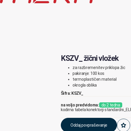
KSZV_ žični vložek
za razbremenitev priklopa žic
pakiranje: 100 kos
termoplastičen material
okrogla oblika
Šifra: KSZV_
na voljo predvidoma:
do 2 tedna
kodirna tabela konektorji standardni_E
Oddaj povpraševanje