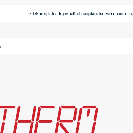
Izdelki in spletna trgovina
Kalibracijske storitve in laboratorij