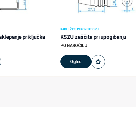
KABLI, ŽICE IN KONEKTORJI
klepanje priključka
KSZU zaščita pri upogibanju
PO NAROČILU
Ogled