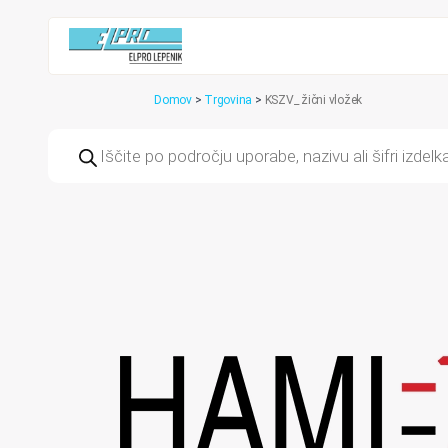
Domov
>
Trgovina
>
KSZV_ žični vložek
Products
search