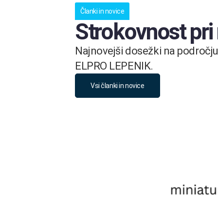
Članki in novice
Strokovnost pri
Najnovejši dosežki na področju 
ELPRO LEPENIK.
Vsi članki in novice