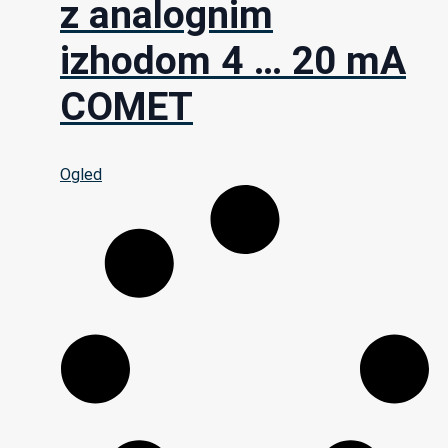
z analognim
izhodom 4 … 20 mA
COMET
Ogled