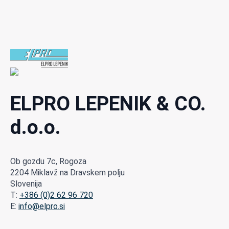
ELPRO LEPENIK & CO.
d.o.o.
Ob gozdu 7c, Rogoza
2204 Miklavž na Dravskem polju
Slovenija
T:
+386 (0)2 62 96 720
E:
info@elpro.si