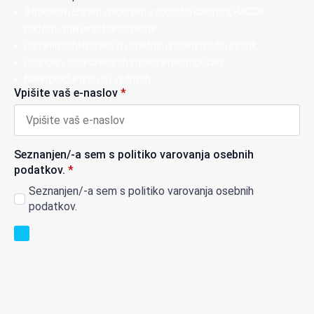
Strokovnih člankih in vodnikih s področja kalibracij, HACCP
nadzora, merjenja tlaka in vlage.
Primerih dobrih praks in uspešnih projektih naših strank.
Dogodkih, izobraževanjih in partnerskih novicah.
Novih produktih in IoT rešitvah.
Vpišite vaš e-naslov
*
Seznanjen/-a sem s politiko varovanja osebnih
podatkov.
*
Seznanjen/-a sem s politiko varovanja osebnih
podatkov.