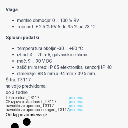
Vlaga
merilno območje: 0 … 100 % RV
točnost: ± 2.5 % RV 5 do 95 % pri 23 °C
Splošni podatki
temperatura okolja: -30 … +80 °C
izhod: 4 … 20 mA, galvansko izoliran
moč: 9 … 30 V DC
zaščitni razred: IP 65 elektronika; senzorji IP 40
dimenzije: 88.5 mm x 94 mm x 39.5 mm
Šifra: T3117
na voljo predvidoma:
do 3 tedne
tehnicni list_T3117
prenesi
↓
CE izjava o skladnosti_T3117
prenesi
↓
navodilo za uporabo_T3117
prenesi
↓
navodilo za uporabo in zagon_T3117
prenesi
↓
Oddaj povpraševanje