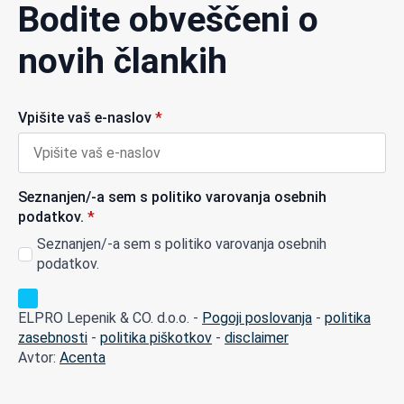
Bodite obveščeni o
novih člankih
Vpišite vaš e-naslov
*
Seznanjen/-a sem s politiko varovanja osebnih
podatkov.
*
Seznanjen/-a sem s politiko varovanja osebnih
podatkov.
ELPRO Lepenik & CO. d.o.o. -
Pogoji poslovanja
-
politika
zasebnosti
-
politika piškotkov
-
disclaimer
Avtor:
Acenta