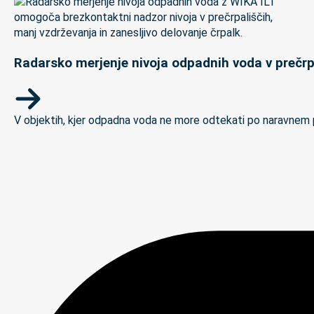
Radarsko merjenje nivoja odpadnih voda v prečrp
V objektih, kjer odpadna voda ne more odtekati po naravnem padc