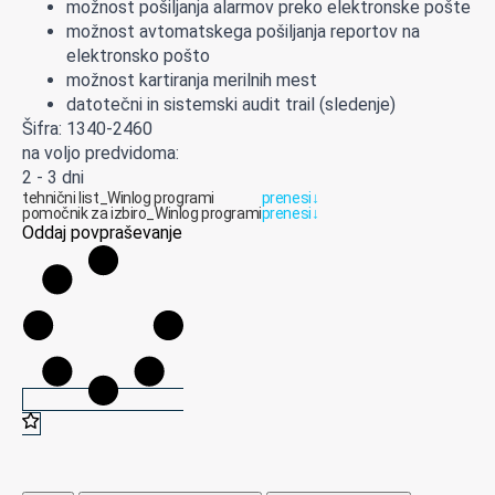
možnost pošiljanja alarmov preko elektronske pošte
možnost avtomatskega pošiljanja reportov na
elektronsko pošto
možnost kartiranja merilnih mest
datotečni in sistemski audit trail (sledenje)
Šifra: 1340-2460
na voljo predvidoma:
2 - 3 dni
tehnični list_Winlog programi
prenesi
↓
pomočnik za izbiro_Winlog programi
prenesi
↓
Oddaj povpraševanje