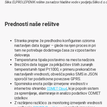
Slika: ELPRO LEPENIK rešitev za nadzor hladilne vode v podjetju Siliko d.o.
Prednosti naše rešitve
Stranka prejme že predhodno konfiguriran oziroma
nastavljen data logger – glede na njen proces in pri
tem ne potrebuje dodatnega časa za vzpostavitev
delovanja.
Temperaturna tipala postavimo na mesta nadzora.
Brezžični data logger za priključitev štirih zunanjih
temperaturnih tipal Pt1000, v primeru prekoračitve
nastavljenih vrednosti, obvešča preko SMS in JSON
sporočil ter podatkovne povezave GPRS.
Spominska enota pošlje izmerjene vrednosti v
internetno shrambo
, ki je popoln sistem
COMET Cloud
za spremljanje, alarmiranje in analizo podatkov COMET
izdelkov.
Z razširjeno različico za monitoring izmerjenih vrednosti