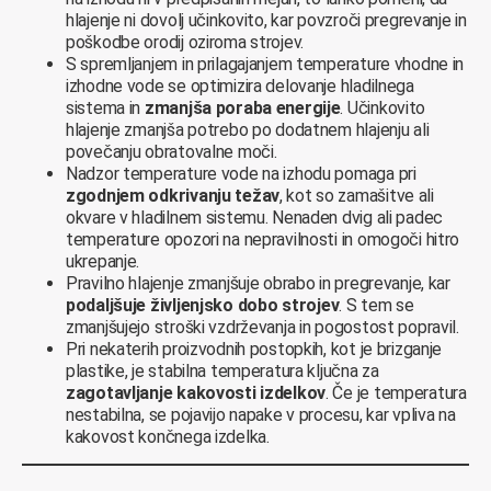
hlajenje ni dovolj učinkovito, kar povzroči pregrevanje in
poškodbe orodij oziroma strojev.
S spremljanjem in prilagajanjem temperature vhodne in
izhodne vode se optimizira delovanje hladilnega
sistema in
zmanjša poraba energije
. Učinkovito
hlajenje zmanjša potrebo po dodatnem hlajenju ali
povečanju obratovalne moči.
Nadzor temperature vode na izhodu pomaga pri
zgodnjem odkrivanju težav
, kot so zamašitve ali
okvare v hladilnem sistemu. Nenaden dvig ali padec
temperature opozori na nepravilnosti in omogoči hitro
ukrepanje.
Pravilno hlajenje zmanjšuje obrabo in pregrevanje, kar
podaljšuje življenjsko dobo
strojev
. S tem se
zmanjšujejo stroški vzdrževanja in pogostost popravil.
Pri nekaterih proizvodnih postopkih, kot je brizganje
plastike, je stabilna temperatura ključna za
zagotavljanje kakovosti izdelkov
. Če je temperatura
nestabilna, se pojavijo napake v procesu, kar vpliva na
kakovost končnega izdelka.