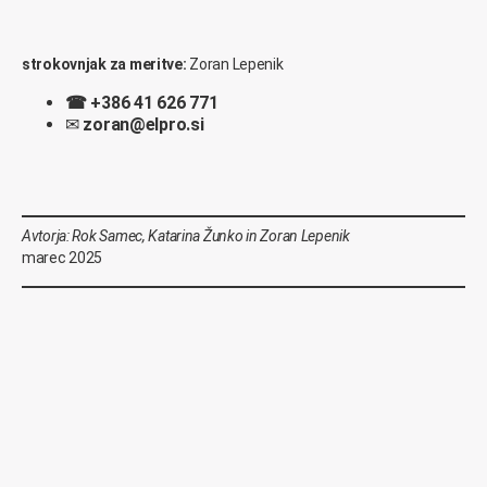
strokovnjak za meritve:
Zoran Lepenik
☎
+386 41 626 771
✉
zoran@elpro.si
Avtorja: Rok Samec, Katarina Žunko in Zoran Lepenik
marec 2025