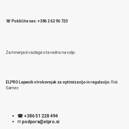
☏ Pokličite nas: +386 2 62 96 720
Za mnenja in razlage sta vedno na voljo:
ELPRO Lepenik strokovnjak za optimizacijo in regulacijo:
Rok
Samec
☎
+386 51 228 494
✉
podpora@elpro.si