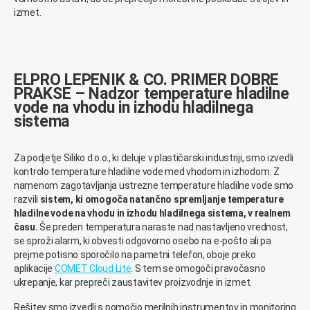
izmet.
ELPRO LEPENIK & CO. PRIMER DOBRE
PRAKSE – Nadzor temperature hladilne
vode na vhodu in izhodu hladilnega
sistema
Za podjetje Siliko d.o.o., ki deluje v plastičarski industriji, smo izvedli
kontrolo temperature hladilne vode med vhodom in izhodom. Z
namenom zagotavljanja ustrezne temperature hladilne vode smo
razvili
sistem, ki omogoča natančno spremljanje temperature
hladilne vode na vhodu in izhodu hladilnega sistema, v realnem
času.
Še preden temperatura naraste nad nastavljeno vrednost,
se sproži alarm, ki obvesti odgovorno osebo na e-pošto ali pa
prejme potisno sporočilo na pametni telefon, oboje preko
aplikacije
COMET Cloud Lite
. S tem se omogoči pravočasno
ukrepanje, kar prepreči zaustavitev proizvodnje in izmet.
Rešitev smo izvedli s pomočjo merilnih instrumentov in monitoring