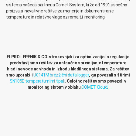
sistema našega partnerja Comet System, ki že od 1991 uspešno
proizvaja inovativne rešitve za merjenje in dokumentiranje
temperature in relativne vlage oziroma t.i. monitoring.
ELPRO LEPENIK & CO. strokovnjaki za optimizacijo in regulacijo
predstavljamo rešitev za natančno spremljanje temperature
hladilne vode na vhodu in izhodu hladilnega sistema. Za rešitev
smo uporabili
U0141M brezžični data logger
, ga povezali s štirimi
SN105E temperaturnimi tipali
. Celotno rešitev smo povezali v
monitoring sistem v oblaku
COMET Cloud
.