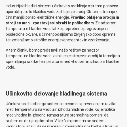
Industrijski hladilni sistemi učinkovito reciklirajo oziroma ponovno
uporabljajo isto hladilno vodo za hlajenje orodij. Ob tem stremijo k
čim manjši porabi električne energije.
Pravilno ohlajena orodja in
stroji so manj izpostavljeni obrabi in poškodbam
. Z nadzorom
temperature hladilne vode lahko preprečimo pregrevanje in
posledične okvare, s čimer podaljšamo življenjsko dobo opreme,
ter zmanjšamo stroške energije/energentov in vzdrževanja.
V tem članku bomo predstavili našo rešitev za nadzor
temperature hladilne vode za hlajenje strojev in orodij, ki temelji na
spremljanju razlike temperature med vhodom in izhodom hladilne
vode.
Učinkovito delovanje hladilnega sistema
Učinkovitost hladilnega sistema ocenimo s preverjanjem razlike
med temperaturo na vhodu in izhodu hladilne vode. Ko je razlika
med vhodno in izhodno temperaturo premajhna pomeni, da
sistem ne deluje optimalno. V takšnih primerih se sistem
varnostno ustavi, da se preprečijo morebitne poškodbe strojev in