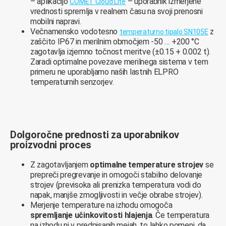
– aplikacijo
– uporabnik izmerjene
COMET Cloud Lite
vrednosti spremlja v realnem času na svoji prenosni
mobilni napravi.
Večnamensko vodotesno
z
temperaturno tipalo SN105E
zaščito IP67 in merilnim območjem -50 … +200 °C
zagotavlja izjemno točnost meritve (±0.15 + 0.002 t).
Zaradi optimalne povezave merilnega sistema v tem
primeru ne uporabljamo naših lastnih ELPRO
temperaturnih senzorjev.
Dolgoročne prednosti za uporabnikov
proizvodni proces
Z zagotavljanjem
optimalne temperature strojev
se
prepreči pregrevanje in omogoči stabilno delovanje
strojev (previsoka ali prenizka temperatura vodi do
napak, manjše zmogljivosti in večje obrabe strojev).
Merjenje temperature na izhodu omogoča
spremljanje učinkovitosti hlajenja
. Če temperatura
na izhodu ni v predpisanih mejah, to lahko pomeni, da