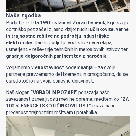
Naša zgodba
Podjetje je leta
1991
ustanovil
Zoran Lepenik
, ki je svojo
obrtniško pot začel z jasno vizijo: nuditi
učinkovite, varne
in trajnostne rešitve na področju industrijske
elektronike
. Danes podjetje vodi strokovna ekipa,
usmerjena v reševanje tehničnih in meroslovnih izzivov ter
gradnjo dolgoročnih partnerstev z naročniki.
Verjamemo v
enostavnost sodelovanja
– za svoje
partnerje prevzemamo del bremena in omogočamo, da se
osredotočijo na svojo osnovno dejavnost.
Naš slogan
“VGRADI IN POZABI”
ponazarja našo
zavezanost zanesljivosti merilne opreme, medtem ko
“ZA
100 % ENERGETSKO UČINKOVITOST”
izraža našo
predanost trajnostnim rešitvam uporabnika.