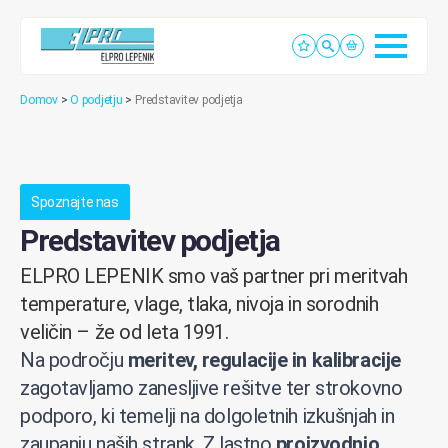
Domov
>
O podjetju
>
Predstavitev podjetja
Spoznajte nas
Predstavitev podjetja
ELPRO LEPENIK smo vaš partner pri meritvah
temperature, vlage, tlaka, nivoja in sorodnih
veličin – že od leta 1991.
Na področju
meritev, regulacije in kalibracije
zagotavljamo zanesljive rešitve ter strokovno
podporo, ki temelji na dolgoletnih izkušnjah in
zaupanju naših strank. Z lastno
proizvodnjo