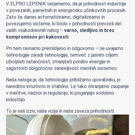
V ELPRO LEPENIK verjamemo, da je prihodnost industrije
v povezanih, pametnih in energetsko učinkovitih procesih.
Zato že danes avtomatiziramo, digitaliziramo in
povezujemo sisteme, ki bodo v prihodnosti prevzeli del
vaših vsakodnevnih nalog –
varno, sledljivo in brez
kompromisov pri kakovosti
.
Pri tem ravnamo premišljeno in odgovorno – ne uvajamo
tehnologije zaradi tehnologije, temveč z jasnim ciljem:
izboljšati natančnost, zmanjšati porabo energije in
zagotoviti dolgoročno zanesljivost merilnih sistemov.
Naša naloga je, da tehnologijo približamo uporabniku, jo
naredimo intuitivno in stabilno. Le tako ohranjamo zaupanje
v meritve, nadzor in regulacijo, ki poganjajo sodobno
industrijo.
To je naš izziv, naša vizija in naša zaveza prihodnosti.