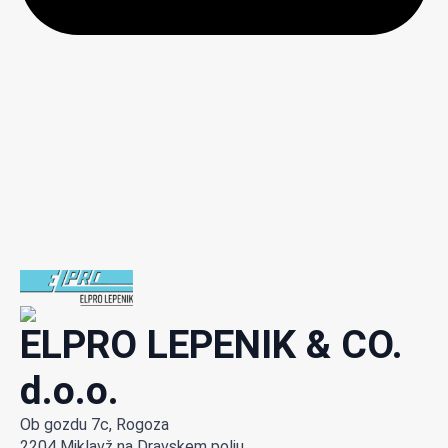
ELPRO LEPENIK & CO.
d.o.o.
Ob gozdu 7c, Rogoza
2204 Miklavž na Dravskem polju