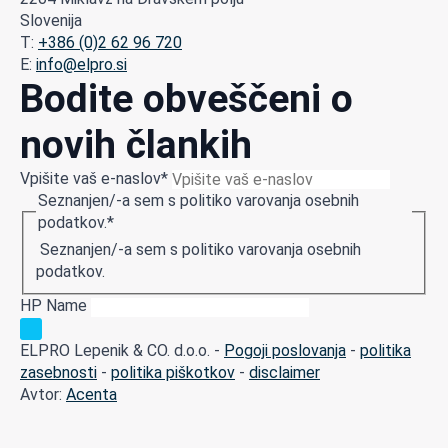
Slovenija
T:
+386 (0)2 62 96 720
E:
info@elpro.si
Bodite obveščeni o
novih člankih
Vpišite vaš e-naslov
*
Seznanjen/-a sem s politiko varovanja osebnih
podatkov.
*
Seznanjen/-a sem s politiko varovanja osebnih
podatkov.
HP Name
ELPRO Lepenik & CO. d.o.o. -
Pogoji poslovanja
-
politika
zasebnosti
-
politika piškotkov
-
disclaimer
Avtor:
Acenta