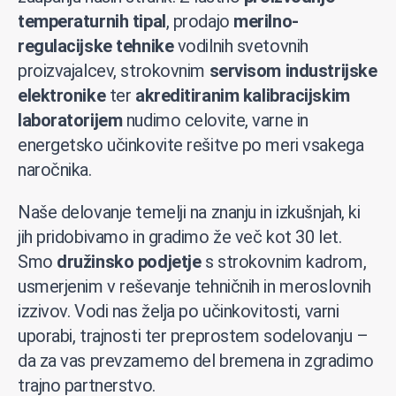
temperaturnih tipal
, prodajo
merilno-
regulacijske tehnike
vodilnih svetovnih
proizvajalcev, strokovnim
servisom industrijske
elektronike
ter
akreditiranim kalibracijskim
laboratorijem
nudimo celovite, varne in
energetsko učinkovite rešitve po meri vsakega
naročnika.
Naše delovanje temelji na znanju in izkušnjah, ki
jih pridobivamo in gradimo že več kot 30 let.
Smo
družinsko podjetje
s strokovnim kadrom,
usmerjenim v reševanje tehničnih in meroslovnih
izzivov. Vodi nas želja po učinkovitosti, varni
uporabi, trajnosti ter preprostem sodelovanju –
da za vas prevzamemo del bremena in zgradimo
trajno partnerstvo.