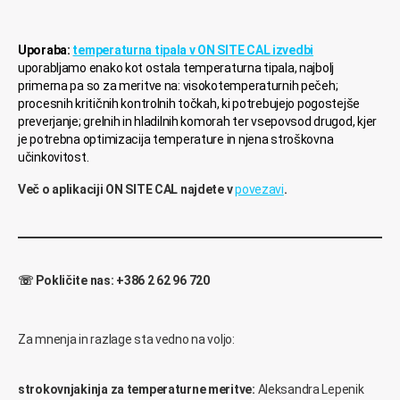
Uporaba:
temperaturna tipala v ON SITE CAL izvedbi
uporabljamo enako kot ostala temperaturna tipala, najbolj
primerna pa so za meritve na: visokotemperaturnih pečeh;
procesnih kritičnih kontrolnih točkah, ki potrebujejo pogostejše
preverjanje; grelnih in hladilnih komorah ter vsepovsod drugod, kjer
je potrebna optimizacija temperature in njena stroškovna
učinkovitost.
Več o aplikaciji ON SITE CAL najdete v
povezavi
.
☏ Pokličite nas: +386 2 62 96 720
Za mnenja in razlage sta vedno na voljo:
strokovnjakinja za temperaturne meritve:
Aleksandra Lepenik