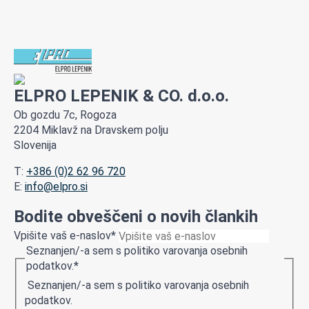
ELPRO LEPENIK & CO. d.o.o.
Ob gozdu 7c, Rogoza
2204 Miklavž na Dravskem polju
Slovenija
T:
+386 (0)2 62 96 720
E:
info@elpro.si
Bodite obveščeni o novih člankih
Vpišite vaš e-naslov
*
Seznanjen/-a sem s politiko varovanja osebnih
podatkov.
*
Seznanjen/-a sem s politiko varovanja osebnih
podatkov.