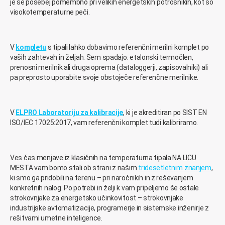
je še posebej pomembno pri velikih energetskih potrošnikih, kot so
visokotemperaturne peči.
V
kompletu
s tipali lahko dobavimo referenčni merilni komplet po
vaših zahtevah in željah. Sem spadajo: etalonski termočlen,
prenosni merilnik ali druga oprema (dataloggerji, zapisovalniki) ali
pa preprosto uporabite svoje obstoječe referenčne merilnike.
V
ELPRO Laboratoriju za kalibracije
, ki je akreditiran po SIST EN
ISO/IEC 17025:2017, vam referenčni komplet tudi kalibriramo.
Ves čas menjave iz klasičnih na temperaturna tipala NA LICU
MESTA vam bomo stali ob strani z našim
tridesetletnim znanjem
,
ki smo ga pridobili na terenu – pri naročnikih in z reševanjem
konkretnih nalog. Po potrebi in želji k vam pripeljemo še ostale
strokovnjake za energetsko učinkovitost – strokovnjake
industrijske avtomatizacije, programerje in sistemske inženirje z
rešitvami umetne inteligence.