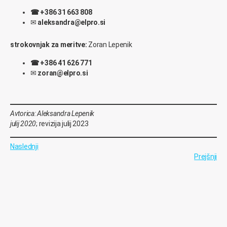
☎
+386 31 663 808
✉
aleksandra@elpro.si
strokovnjak za meritve:
Zoran Lepenik
☎
+386 41 626 771
✉
zoran@elpro.si
Avtorica: Aleksandra Lepenik
julij 2020
; revizija julij 2023
Naslednji
Prejšnji