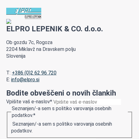
ELPRO LEPENIK & CO. d.o.o.
Ob gozdu 7c, Rogoza
2204 Miklavž na Dravskem polju
Slovenija
T:
+386 (0)2 62 96 720
E:
info@elpro.si
Bodite obveščeni o novih člankih
Vpišite vaš e-naslov
*
Seznanjen/-a sem s politiko varovanja osebnih
podatkov.
*
Seznanjen/-a sem s politiko varovanja osebnih
podatkov.