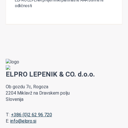
ELPRO LEPENIK prejemniki platinaste AAA bonitete
odličnosti
ELPRO LEPENIK & CO. d.o.o.
Ob gozdu 7c, Rogoza
2204 Miklavž na Dravskem polju
Slovenija
T:
+386 (0)2 62 96 720
E:
info@elpro.si