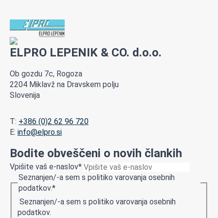
ELPRO LEPENIK & CO. d.o.o.
Ob gozdu 7c, Rogoza
2204 Miklavž na Dravskem polju
Slovenija
T:
+386 (0)2 62 96 720
E:
info@elpro.si
Bodite obveščeni o novih člankih
Vpišite vaš e-naslov
*
Seznanjen/-a sem s politiko varovanja osebnih
podatkov.
*
Seznanjen/-a sem s politiko varovanja osebnih
podatkov.