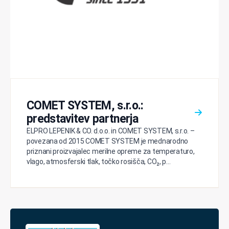
COMET SYSTEM, s.r.o.:
predstavitev partnerja
ELPRO LEPENIK & CO. d.o.o. in COMET SYSTEM, s.r.o. –
povezana od 2015 COMET SYSTEM je mednarodno
priznani proizvajalec merilne opreme za temperaturo,
vlago, atmosferski tlak, točko rosišča, CO₂, p...