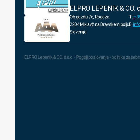
ELPRO LEPENIK & CO. d
Ob gozdu 7c, Rogoza
T:
+38
2204 Miklavž na Dravskem polju
E:
inf
Slovenija
ELPRO Lepenik & CO. d.o.o. -
Pogoji poslovanja
-
politika zasebn