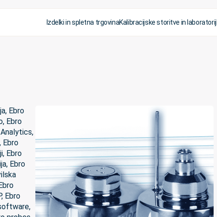
Izdelki in spletna trgovina
Kalibracijske storitve in laboratorij