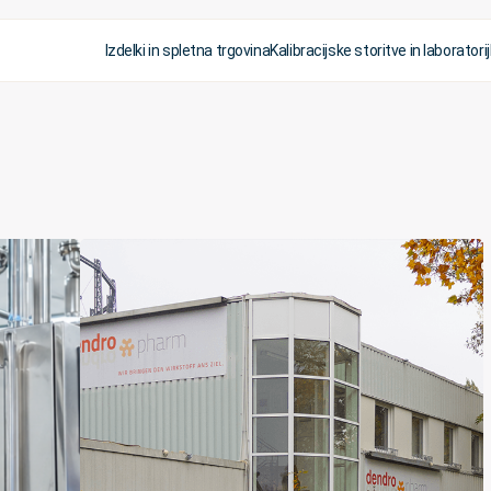
Izdelki in spletna trgovina
Kalibracijske storitve in laboratorij