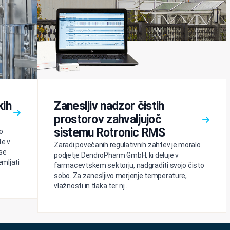
kih
Zanesljiv nadzor čistih
prostorov zahvaljujoč
sistemu Rotronic RMS
o
te v
Zaradi povečanih regulativnih zahtev je moralo
se
podjetje DendroPharm GmbH, ki deluje v
emljati
farmacevtskem sektorju, nadgraditi svojo čisto
sobo. Za zanesljivo merjenje temperature,
vlažnosti in tlaka ter nj...