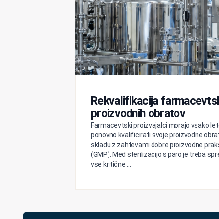
Rekvalifikacija farmacevts
proizvodnih obratov
Farmacevtski proizvajalci morajo vsako let
ponovno kvalificirati svoje proizvodne obra
skladu z zahtevami dobre proizvodne prak
(GMP). Med sterilizacijo s paro je treba spr
vse kritične ...