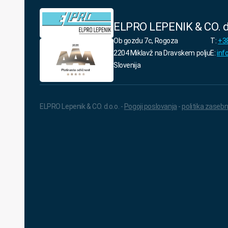
ELPRO LEPENIK & CO. d
Ob gozdu 7c, Rogoza
T:
+38
2204 Miklavž na Dravskem polju
E:
inf
Slovenija
ELPRO Lepenik & CO. d.o.o. -
Pogoji poslovanja
-
politika zasebn