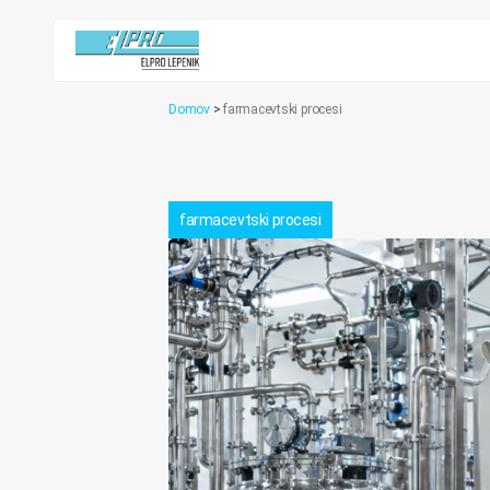
Domov
>
farmacevtski procesi
farmacevtski procesi