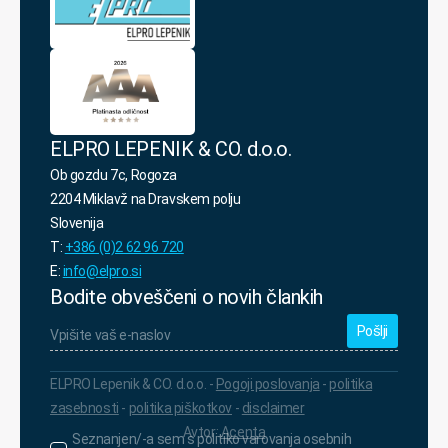
ELPRO LEPENIK & CO. d.o.o.
Ob gozdu 7c, Rogoza
2204 Miklavž na Dravskem polju
Slovenija
T:
+386 (0)2 62 96 720
E:
info@elpro.si
Bodite obveščeni o novih člankih
Vpišite
vaš
e-
naslov
*
ELPRO Lepenik & CO. d.o.o. -
Pogoji poslovanja
-
politika
zasebnosti
-
politika piškotkov
-
disclaimer
Avtor:
Acenta
Seznanjen/-
Seznanjen/-a sem s politiko varovanja osebnih