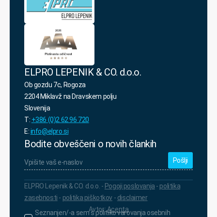
ELPRO LEPENIK & CO. d.o.o.
Ob gozdu 7c, Rogoza
2204 Miklavž na Dravskem polju
Slovenija
T:
+386 (0)2 62 96 720
E:
info@elpro.si
Bodite obveščeni o novih člankih
Vpišite
vaš
e-
naslov
*
ELPRO Lepenik & CO. d.o.o. -
Pogoji poslovanja
-
politika
zasebnosti
-
politika piškotkov
-
disclaimer
Avtor:
Acenta
Seznanjen/-
Seznanjen/-a sem s politiko varovanja osebnih