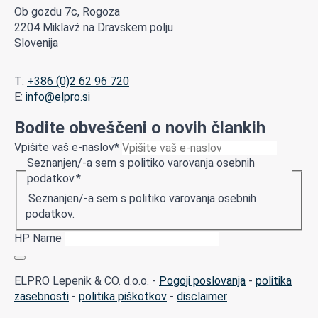
Ob gozdu 7c, Rogoza
2204 Miklavž na Dravskem polju
Slovenija
T:
+386 (0)2 62 96 720
E:
info@elpro.si
Bodite obveščeni o novih člankih
Vpišite vaš e-naslov
*
Seznanjen/-a sem s politiko varovanja osebnih
podatkov.
*
Seznanjen/-a sem s politiko varovanja osebnih
podatkov.
HP Name
ELPRO Lepenik & CO. d.o.o. -
Pogoji poslovanja
-
politika
zasebnosti
-
politika piškotkov
-
disclaimer