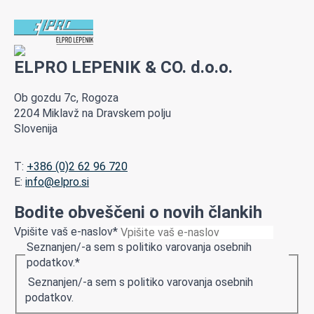
ELPRO LEPENIK & CO. d.o.o.
Ob gozdu 7c, Rogoza
2204 Miklavž na Dravskem polju
Slovenija
T:
+386 (0)2 62 96 720
E:
info@elpro.si
Bodite obveščeni o novih člankih
Vpišite vaš e-naslov
*
Seznanjen/-a sem s politiko varovanja osebnih
podatkov.
*
Seznanjen/-a sem s politiko varovanja osebnih
podatkov.