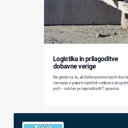
Logistika in prilagoditve
dobavne verige
Ne glede na to, ali želite poenostaviti dost
ravnanje s paketi različnih velikosti ali optim
poti – rešitev je napredna IKT oprema.