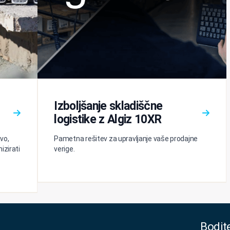
Izboljšanje skladiščne
logistike z Algiz 10XR
avo,
Pametna rešitev za upravljanje vaše prodajne
izirati
verige.
Bodit