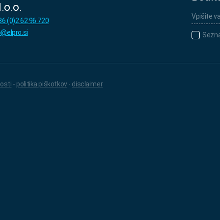
.o.o.
Vpišite
vaš
6 (0)2 62 96 720
e-
naslov
o@elpro.si
Seznanj
Sezna
*
a
sem
s
politiko
osti
-
politika piškotkov
-
disclaimer
varovan
osebnih
podatko
*