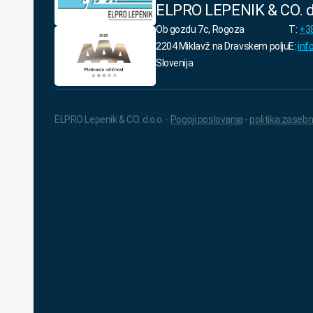
ELPRO LEPENIK & CO. d
Ob gozdu 7c, Rogoza
T:
+38
2204 Miklavž na Dravskem polju
E:
inf
Slovenija
ELPRO Lepenik & CO. d.o.o. -
Pogoji poslovanja
-
politika zasebn