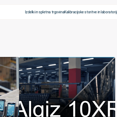
Izdelki in spletna trgovina
Kalibracijske storitve in laboratorij