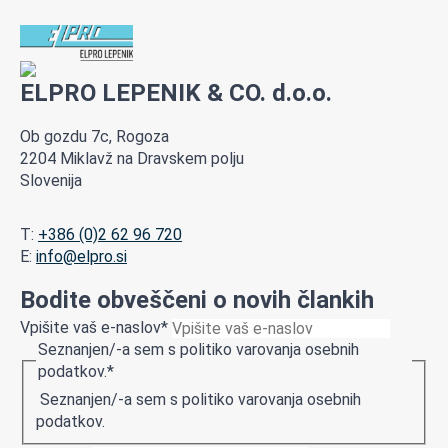
ELPRO LEPENIK & CO. d.o.o.
Ob gozdu 7c, Rogoza
2204 Miklavž na Dravskem polju
Slovenija
T:
+386 (0)2 62 96 720
E:
info@elpro.si
Bodite obveščeni o novih člankih
Vpišite vaš e-naslov
*
Seznanjen/-a sem s politiko varovanja osebnih
podatkov.
*
Seznanjen/-a sem s politiko varovanja osebnih
podatkov.