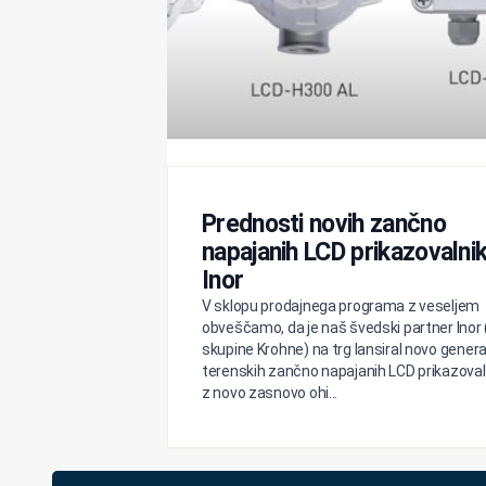
Prednosti novih zančno
napajanih LCD prikazovalni
Inor
V sklopu prodajnega programa z veseljem
obveščamo, da je naš švedski partner Inor 
skupine Krohne) na trg lansiral novo genera
terenskih zančno napajanih LCD prikazoval
z novo zasnovo ohi...