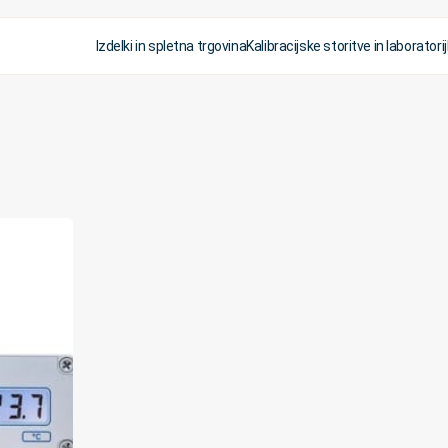
Izdelki in spletna trgovina
Kalibracijske storitve in laboratorij