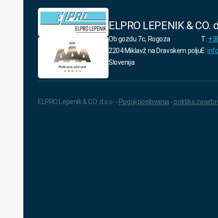
ELPRO LEPENIK & CO. d
Ob gozdu 7c, Rogoza
T:
+38
2204 Miklavž na Dravskem polju
E:
inf
Slovenija
ELPRO Lepenik & CO. d.o.o. -
Pogoji poslovanja
-
politika zasebn