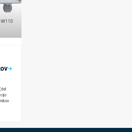
kov
(del
cijo
nikov