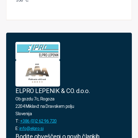
330 °C.
ELPRO LEPENIK & CO. d.o.o.
Ob gozdu 7c, Rogoza
2204 Miklavž na Dravskem polju
Slovenija
T:
+386 (0)2 62 96 720
E:
info@elpro.si
Bodite obveščeni o novih člankih