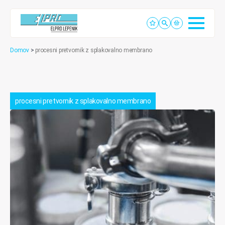
Domov
>
procesni pretvornik z splakovalno membrano
procesni pretvornik z splakovalno membrano