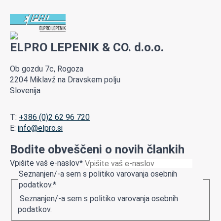
ELPRO LEPENIK & CO. d.o.o.
Ob gozdu 7c, Rogoza
2204 Miklavž na Dravskem polju
Slovenija
T:
+386 (0)2 62 96 720
E:
info@elpro.si
Bodite obveščeni o novih člankih
Vpišite vaš e-naslov
*
Seznanjen/-a sem s politiko varovanja osebnih
podatkov.
*
Seznanjen/-a sem s politiko varovanja osebnih
podatkov.