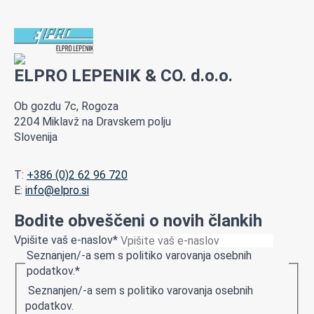
ELPRO LEPENIK & CO. d.o.o.
Ob gozdu 7c, Rogoza
2204 Miklavž na Dravskem polju
Slovenija
T:
+386 (0)2 62 96 720
E:
info@elpro.si
Bodite obveščeni o novih člankih
Vpišite vaš e-naslov
*
Seznanjen/-a sem s politiko varovanja osebnih
podatkov.
*
Seznanjen/-a sem s politiko varovanja osebnih
podatkov.