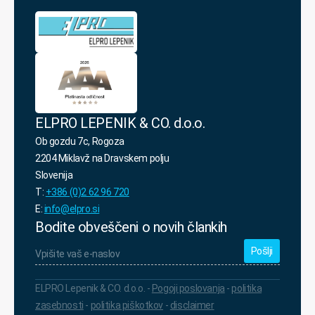
ELPRO LEPENIK & CO. d.o.o.
Ob gozdu 7c, Rogoza
2204 Miklavž na Dravskem polju
Slovenija
T:
+386 (0)2 62 96 720
E:
info@elpro.si
Bodite obveščeni o novih člankih
Vpišite
vaš
e-
naslov
*
ELPRO Lepenik & CO. d.o.o. -
Pogoji poslovanja
-
politika
zasebnosti
-
politika piškotkov
-
disclaimer