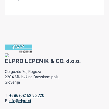
ELPRO LEPENIK & CO. d.o.o.
Ob gozdu 7c, Rogoza
2204 Miklavž na Dravskem polju
Slovenija
T:
+386 (0)2 62 96 720
E:
info@elpro.si