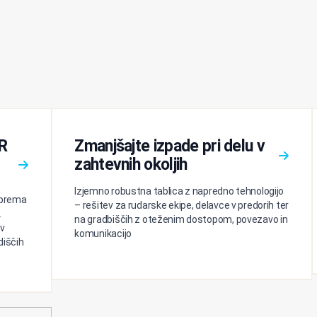
XR
Zmanjšajte izpade pri delu v
zahtevnih okoljih
Izjemno robustna tablica z napredno tehnologijo
 oprema
– rešitev za rudarske ekipe, delavce v predorih ter
.
na gradbiščih z oteženim dostopom, povezavo in
v
komunikacijo
diščih