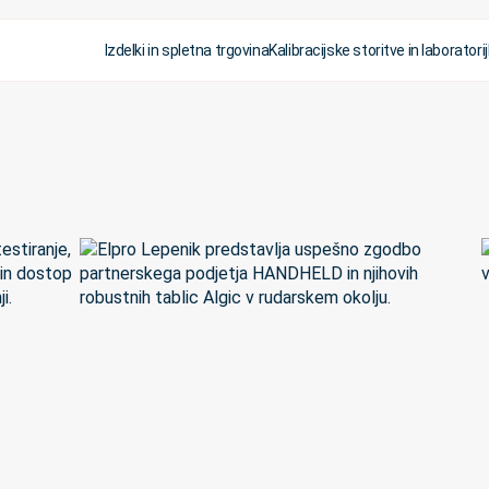
Izdelki in spletna trgovina
Kalibracijske storitve in laboratorij