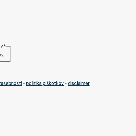
v.
*
v.
 zasebnosti
-
politika piškotkov
-
disclaimer