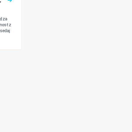
Z
d za
nost z
 sedaj