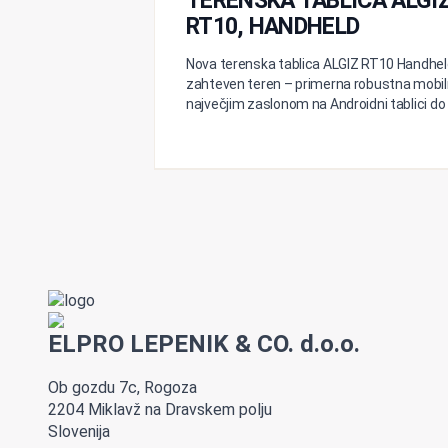
TERENSKA TABLICA ALGI
RT10, HANDHELD
Nova terenska tablica ALGIZ RT10 Handhel
zahteven teren – primerna robustna mobil
največjim zaslonom na Androidni tablici do
ELPRO LEPENIK & CO. d.o.o.
Ob gozdu 7c, Rogoza
2204 Miklavž na Dravskem polju
Slovenija