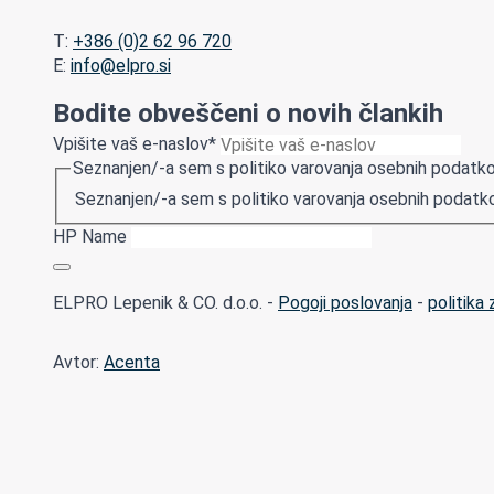
T:
+386 (0)2 62 96 720
E:
info@elpro.si
Bodite obveščeni o novih člankih
Vpišite vaš e-naslov
*
Seznanjen/-a sem s politiko varovanja osebnih podatko
Seznanjen/-a sem s politiko varovanja osebnih podatko
HP Name
ELPRO Lepenik & CO. d.o.o. -
Pogoji poslovanja
-
politika
Avtor:
Acenta