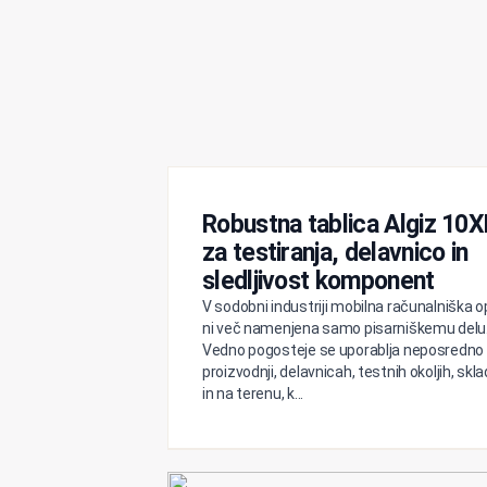
Robustna tablica Algiz 10
za testiranja, delavnico in
sledljivost komponent
V sodobni industriji mobilna računalniška
ni več namenjena samo pisarniškemu delu
Vedno pogosteje se uporablja neposredno 
proizvodnji, delavnicah, testnih okoljih, skla
in na terenu, k...