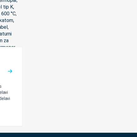
s
elavi
delavi