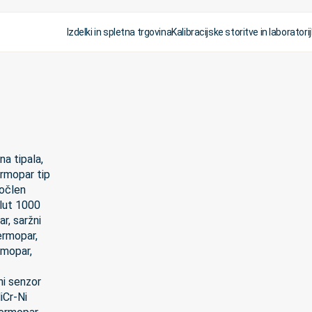
Izdelki in spletna trgovina
Kalibracijske storitve in laboratorij