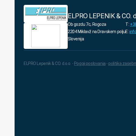
ELPRO LEPENIK & CO. d
Ob gozdu 7c, Rogoza
T:
+38
2204 Miklavž na Dravskem polju
E:
inf
Slovenija
ELPRO Lepenik & CO. d.o.o. -
Pogoji poslovanja
-
politika zasebn