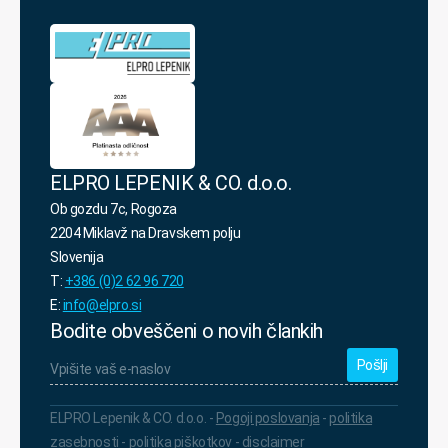
ELPRO LEPENIK & CO. d.o.o.
Ob gozdu 7c, Rogoza
2204 Miklavž na Dravskem polju
Slovenija
T:
+386 (0)2 62 96 720
E:
info@elpro.si
Bodite obveščeni o novih člankih
Vpišite
vaš
e-
naslov
*
ELPRO Lepenik & CO. d.o.o. -
Pogoji poslovanja
-
politika
zasebnosti
-
politika piškotkov
-
disclaimer