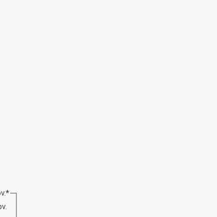
v.
*
v.