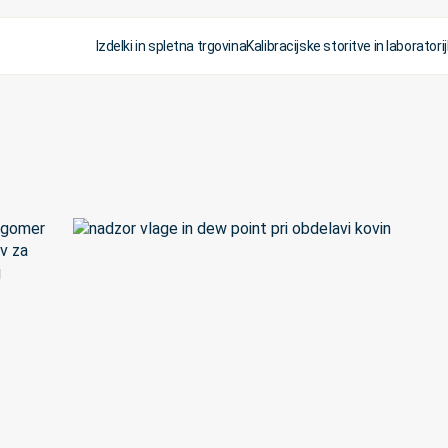
Izdelki in spletna trgovina
Kalibracijske storitve in laboratorij