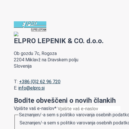
ELPRO LEPENIK & CO. d.o.o.
Ob gozdu 7c, Rogoza
2204 Miklavž na Dravskem polju
Slovenija
T:
+386 (0)2 62 96 720
E:
info@elpro.si
Bodite obveščeni o novih člankih
Vpišite vaš e-naslov
*
Seznanjen/-a sem s politiko varovanja osebnih podatko
Seznanjen/-a sem s politiko varovanja osebnih podatko