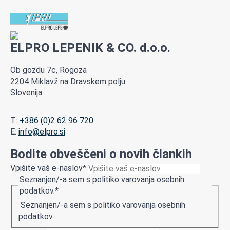
ELPRO LEPENIK & CO. d.o.o.
Ob gozdu 7c, Rogoza
2204 Miklavž na Dravskem polju
Slovenija
T:
+386 (0)2 62 96 720
E:
info@elpro.si
Bodite obveščeni o novih člankih
Vpišite vaš e-naslov
*
Seznanjen/-a sem s politiko varovanja osebnih
podatkov.
*
Seznanjen/-a sem s politiko varovanja osebnih
podatkov.