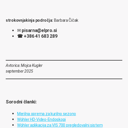
strokovnjakinja področja:
Barbara Čičak
✉
pisarna@elpro.si
☎
+386 41 683 289
Avtorica: Mojca Kugler
september 2025
Sorodni članki:
Merilna oprema za kurilno sezono
Wöhler HD-Video-Endoskopi
Wöhler aplikacija za VIS 700 pregledovalni sistem