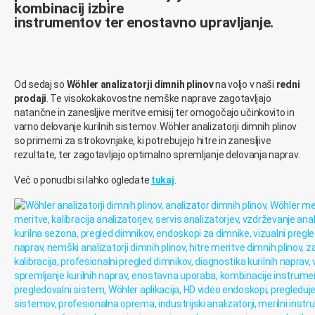
kombinacij
izbire
instrumentov ter
enostavno upravljanje
.
Od sedaj so
Wöhler analizatorji dimnih plinov
na voljo v naši
redni
prodaji
. Te visokokakovostne nemške naprave zagotavljajo
natančne in zanesljive meritve emisij ter omogočajo učinkovito in
varno delovanje kurilnih sistemov. Wöhler analizatorji dimnih plinov
so primerni za strokovnjake, ki potrebujejo hitre in zanesljive
rezultate, ter zagotavljajo optimalno spremljanje delovanja naprav.
Več o ponudbi si lahko ogledate
tukaj
.