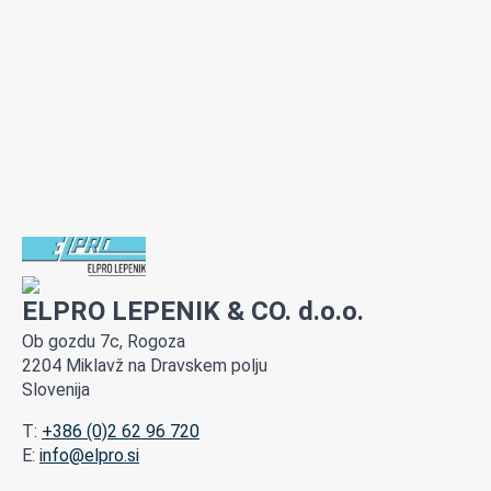
ELPRO LEPENIK & CO. d.o.o.
Ob gozdu 7c, Rogoza
2204 Miklavž na Dravskem polju
Slovenija
T:
+386 (0)2 62 96 720
E:
info@elpro.si