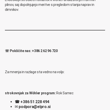
plinov, saj dopolnjujejo meritve s pregledom stanja naprav in
dimnikov.
☏ Pokličite nas: +386 2 62 96 720
Za mnenja in razlage sta vedno na voljo:
strokovnjak za Wöhler program:
Rok Samec
☎
+386 51 228 494
✉
podpora@elpro.si