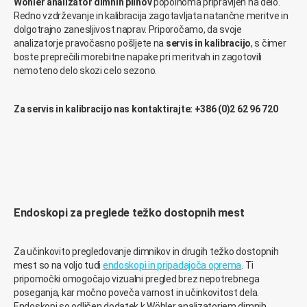
Wöhler analizator dimnih plinov
popolnoma pripravljen na delo.
Redno vzdrževanje in kalibracija zagotavljata natančne meritve in
dolgotrajno zanesljivost naprav. Priporočamo, da svoje
analizatorje pravočasno pošljete na
servis in kalibracijo
, s čimer
boste preprečili morebitne napake pri meritvah in zagotovili
nemoteno delo skozi celo sezono.
Za servis in kalibracijo nas kontaktirajte: +386 (0)2 62 96 720
Endoskopi za preglede težko dostopnih mest
Za učinkovito pregledovanje dimnikov in drugih težko dostopnih
mest so na voljo tudi
endoskopi in pripadajoča oprema
. Ti
pripomočki omogočajo vizualni pregled brez nepotrebnega
poseganja, kar močno poveča varnost in učinkovitost dela.
Endoskopi so odličen dodatek k Wöhler analizatorjem dimnih