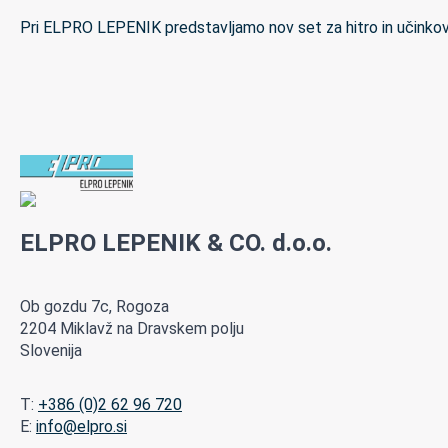
Pri ELPRO LEPENIK predstavljamo nov set za hitro in učinkov
ELPRO LEPENIK & CO. d.o.o.
Ob gozdu 7c, Rogoza
2204 Miklavž na Dravskem polju
Slovenija
T:
+386 (0)2 62 96 720
E:
info@elpro.si