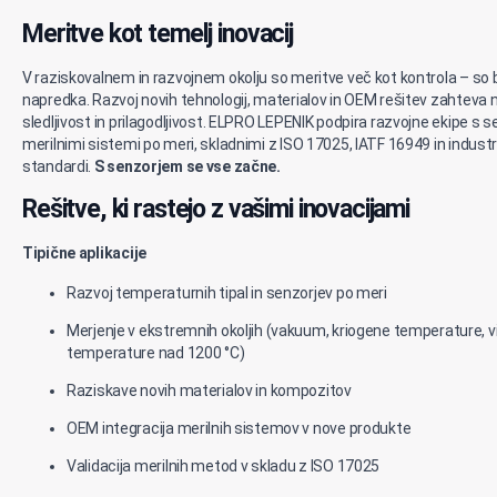
Meritve kot temelj inovacij
V raziskovalnem in razvojnem okolju so meritve več kot kontrola – so 
napredka. Razvoj novih tehnologij, materialov in OEM rešitev zahteva
sledljivost in prilagodljivost. ELPRO LEPENIK podpira razvojne ekipe s se
merilnimi sistemi po meri, skladnimi z ISO 17025, IATF 16949 in industr
standardi.
S senzorjem se vse začne.
Rešitve, ki rastejo z vašimi inovacijami
Tipične aplikacije
Razvoj temperaturnih tipal in senzorjev po meri
Merjenje v ekstremnih okoljih (vakuum, kriogene temperature, v
temperature nad 1200 °C)
Raziskave novih materialov in kompozitov
OEM integracija merilnih sistemov v nove produkte
Validacija merilnih metod v skladu z ISO 17025