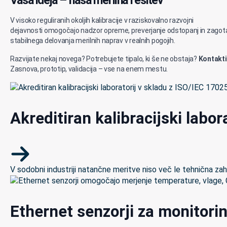
Vaša ideja – naša merilna rešitev
V visoko reguliranih okoljih kalibracije v raziskovalno razvojni
dejavnosti omogočajo nadzor opreme, preverjanje odstopanj in zagota
stabilnega delovanja merilnih naprav v realnih pogojih.
Razvijate nekaj novega? Potrebujete tipalo, ki še ne obstaja?
Kontakti
Zasnova, prototip, validacija – vse na enem mestu.
Akreditiran kalibracijski labor
V sodobni industriji natančne meritve niso več le tehnična zaht
Ethernet senzorji za monitorin