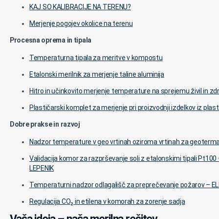
KAJ SO KALIBRACIJE NA TERENU?
Merjenje pogojev okolice na terenu
Procesna oprema in tipala
Temperaturna tipala za meritve v kompostu
Etalonski merilnik za merjenje taline aluminija
Hitro in učinkovito merjenje temperature na sprejemu živil in zdr
Plastičarski komplet za merjenje pri proizvodnji izdelkov iz plast
Dobre prakse in razvoj
Nadzor temperature v geo vrtinah oziroma vrtinah za geoterma
Validacija komor za razprševanje soli z etalonskimi tipali Pt10
LEPENIK
Temperaturni nadzor odlagališč za preprečevanje požarov – 
Regulacija CO₂ in etilena v komorah za zorenje sadja