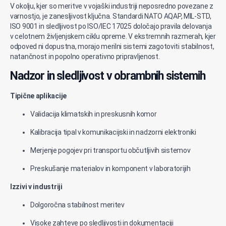
V okolju, kjer
so
meritve
v
vojaški
industriji
neposredno
povezane
z
varnostjo, je zanesljivost ključna.
Standardi NATO AQAP, MIL-STD,
ISO 9001 in sledljivost po ISO/IEC 17025 določajo pravila delovanja
v celotnem življenjskem ciklu opreme.
V ekstremnih razmerah, kjer
odpoved ni dopustna, morajo merilni sistemi zagotoviti stabilnost,
natančnost in popolno operativno pripravljenost.
Nadzor in sledljivost v obrambnih sistemih
Tipične aplikacije
Validacija klimatskih in preskusnih komor
Kalibracija tipal v komunikacijski in nadzorni elektroniki
Merjenje pogojev pri transportu občutljivih sistemov
Preskušanje materialov in komponent v laboratorijih
Izzivi v industriji
Dolgoročna stabilnost meritev
Visoke zahteve po sledljivosti in dokumentaciji