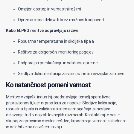
Omejen dostop in varnostni režimi
Oprema mora delovati brez možnosti odpovedi
Kako ELPRO rešitve odpravljajo izzive
Robustna temperaturna in okoljska tipala
Rešitve za dolgoročni monitoring pogojev
Podpora pri preskušanju in validaciji opreme
Sledljiva dokumentacija za varnostne in revizijske zahteve
Ko natančnost pomeni varnost
Meritve v vojaški industriji
predstavljajo
temelj operativne
pripravljenosti,
kjer
ni prostora za napake. Sledljive kalibracije,
robustna tipala in
validirani
sistemi omogočajo zanesljivo
delovanje tudi v najzahtevnejših razmerah.
Kontaktirajte nas
–
skupaj zagotovimo merilne rešitve, ki podpirajo varnost, skladnost
in odločitve na najvišjem nivoju.