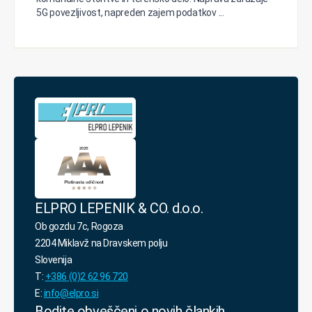
5G povezljivost, napreden zajem podatkov ...
ELPRO LEPENIK & CO. d.o.o.
Ob gozdu 7c, Rogoza
2204 Miklavž na Dravskem polju
Slovenija
T:
+386 (0)2 62 96 720
E:
info@elpro.si
Bodite obveščeni o novih člankih