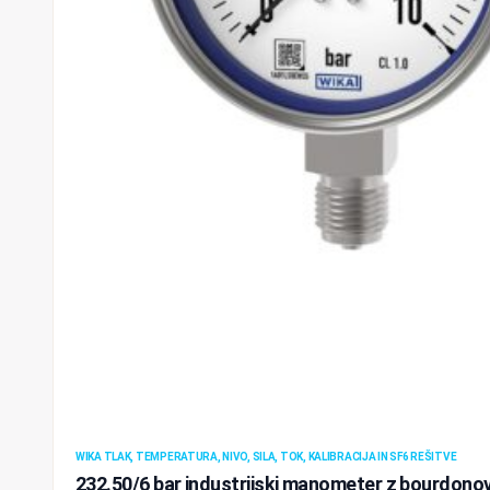
WIKA TLAK, TEMPERATURA, NIVO, SILA, TOK, KALIBRACIJA IN SF6 REŠITVE
232.50/6 bar industrijski manometer z bourdono