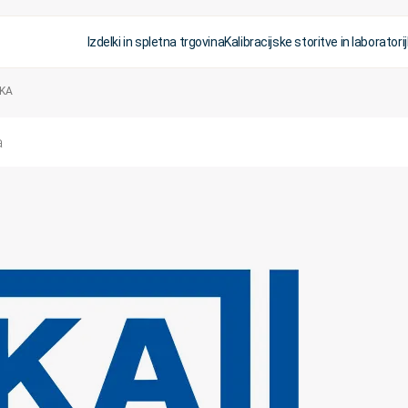
Izdelki in spletna trgovina
Kalibracijske storitve in laboratorij
IKA