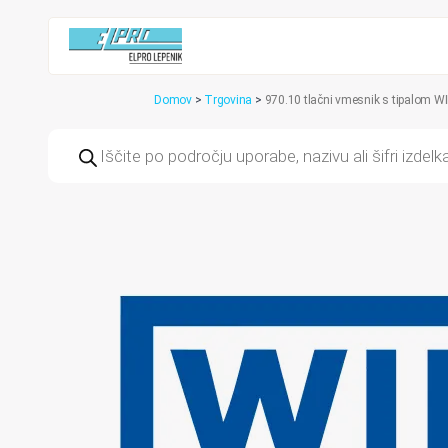
Domov
>
Trgovina
>
970.10 tlačni vmesnik s tipalom W
Products
search