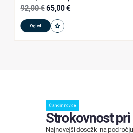
92,00
€
65,00
€
Ogled
Članki in novice
Strokovnost pri
Najnovejši dosežki na področju 