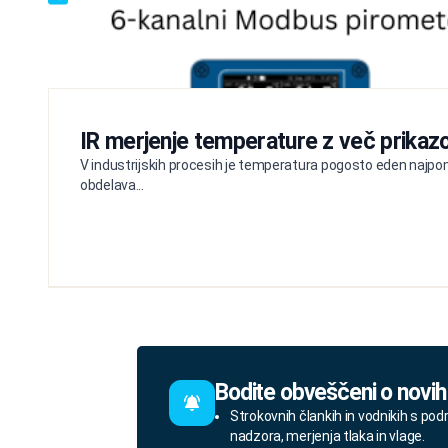
IR merjenje temperature z več prikazo
V industrijskih procesih je temperatura pogosto eden najpom
obdelava...
Bodite obveščeni o novih
Strokovnih člankih in vodnikih s pod
nadzora, merjenja tlaka in vlage.