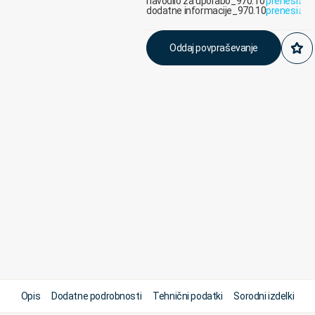
navodilo za uporabo_970.10
prenesi
↓
dodatne informacije_970.10
prenesi
↓
Oddaj povpraševanje
Opis
Dodatne podrobnosti
Tehnični podatki
Sorodni izdelki