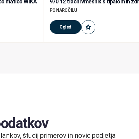
tečo matico WIKA
970.12 tlačni vmesnik s tipalom in zd
PO NAROČILU
Ogled
 podatkov
ankov, študij primerov in novic podjetja