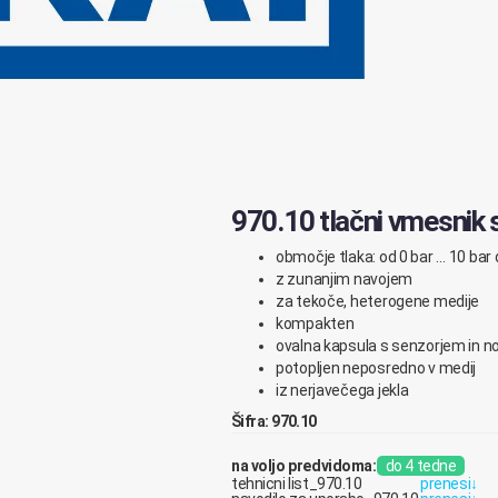
970.10 tlačni vmesnik
območje tlaka: od 0 bar … 10 bar 
z zunanjim navojem
za tekoče, heterogene medije
kompakten
ovalna kapsula s senzorjem in no
potopljen neposredno v medij
iz nerjavečega jekla
Šifra: 970.10
na voljo predvidoma:
do 4 tedne
tehnicni list_970.10
prenesi
↓