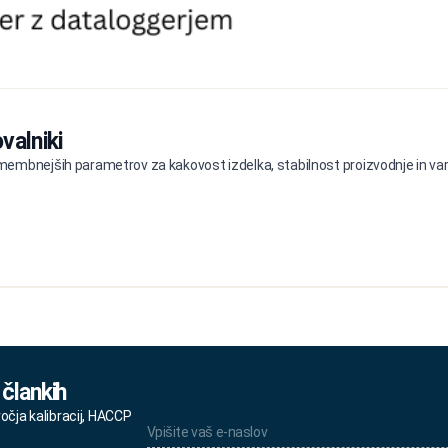
valniki
embnejših parametrov za kakovost izdelka, stabilnost proizvodnje in varn
 člankih
Vpišite
ročja kalibracij, HACCP
vaš
e-