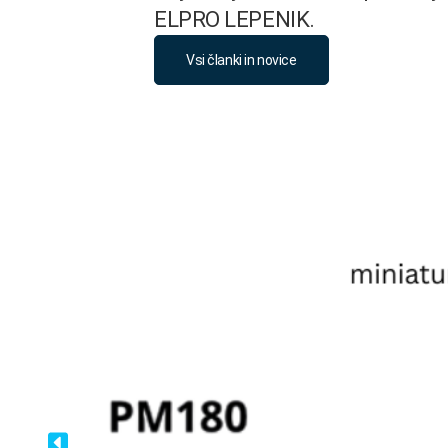
ELPRO LEPENIK.
Vsi članki in novice