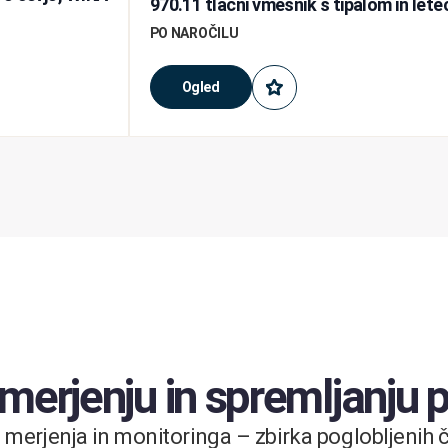
970.11 tlačni vmesnik s tipalom in le
PO NAROČILU
Ogled
 merjenju in spremljanju
merjenja in monitoringa – zbirka poglobljenih čl