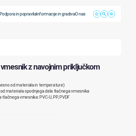
Podpora in popravila
Informacije in gradiva
O nas
i vmesnik z navojnim priključkom
dvisno od materiala in temperature)
od materiala spodnjega dela tlačnega vmesnika
la tlačnega vmesnika: PVC-U, PP, PVDF