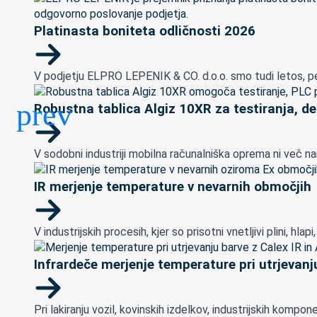
Platinasta boniteta odličnosti 2026
V podjetju ELPRO LEPENIK & CO. d.o.o. smo tudi letos, peto
Robustna tablica Algiz 10XR za testiranja, de
V sodobni industriji mobilna računalniška oprema ni več na
IR merjenje temperature v nevarnih območjih
V industrijskih procesih, kjer so prisotni vnetljivi plini, h
Infrardeče merjenje temperature pri utrjevanju
Pri lakiranju vozil, kovinskih izdelkov, industrijskih ko