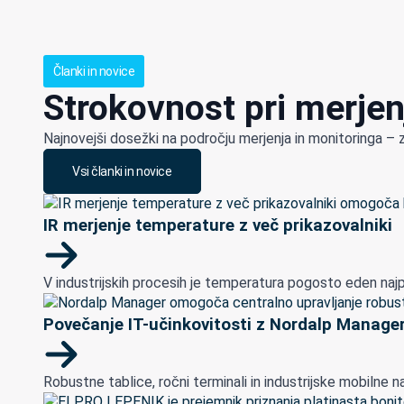
Članki in novice
Strokovnost pri merjen
Najnovejši dosežki na področju merjenja in monitoringa – 
Vsi članki in novice
IR merjenje temperature z več prikazovalniki
V industrijskih procesih je temperatura pogosto eden najp
Povečanje IT-učinkovitosti z Nordalp Manage
Robustne tablice, ročni terminali in industrijske mobilne nap