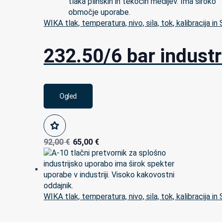
WIKA tlak, temperatura, nivo, sila, tok, kalibracija in
232.50/6 bar indust
Ogled
92,00
€
65,00
€
WIKA tlak, temperatura, nivo, sila, tok, kalibracija in