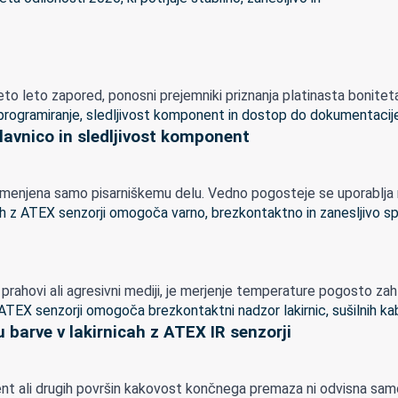
 leto zapored, ponosni prejemniki priznanja platinasta boniteta o
lavnico in sledljivost komponent
menjena samo pisarniškemu delu. Vedno pogosteje se uporablja nepo
lapi, prahovi ali agresivni mediji, je merjenje temperature pogosto z
 barve v lakirnicah z ATEX IR senzorji
mponent ali drugih površin kakovost končnega premaza ni odvisna s