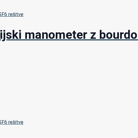
 SF6 rešitve
rijski manometer z bourd
 SF6 rešitve