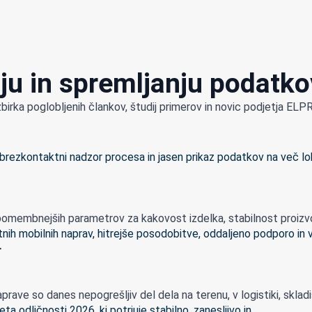
ju in spremljanju podatko
zbirka poglobljenih člankov, študij primerov in novic podjetja E
omembnejših parametrov za kakovost izdelka, stabilnost proizvodn
r
rave so danes nepogrešljiv del dela na terenu, v logistiki, skladišči