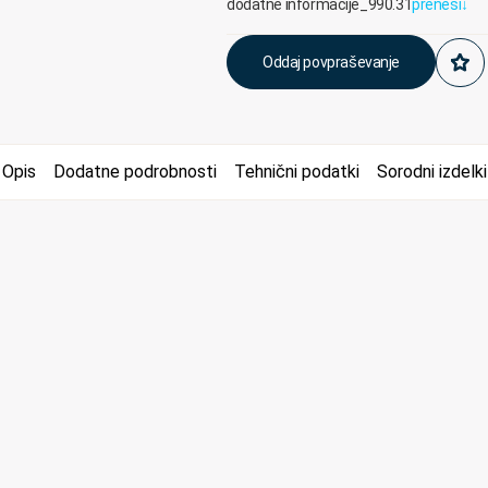
dodatne informacije_990.31
prenesi
↓
Oddaj povpraševanje
Opis
Dodatne podrobnosti
Tehnični podatki
Sorodni izdelki