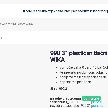
Izdelki in spletna trgovina
Kalibracijske storitve in laboratorij
 navojnim priključkom WIKA
990.31 plastičen tlačn
WIKA
območje tlaka: 0 bar … 10 bar (o
temperaturno območje: odvisno 
opcije za material spodnjega de
popolnoma plastičen
Šifra: 990.31
na voljo predvidoma:
do 4 tedne
tehnicni list_990.31
prenesi
↓
navodilo za uporabo_990.31
prenesi
↓