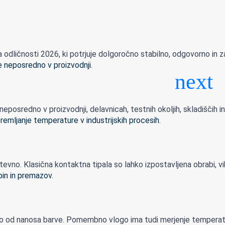
dličnosti 2026, ki potrjuje dolgoročno stabilno, odgovorno in zan
sredno v proizvodnji, delavnicah, testnih okoljih, skladiščih in n
ahtevno. Klasična kontaktna tipala so lahko izpostavljena obrabi, vib
amo od nanosa barve. Pomembno vlogo ima tudi merjenje temperatur