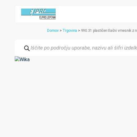
Domov
>
Trgovina
>
990.31 plastičen tlačni vmesnik z
Products
search