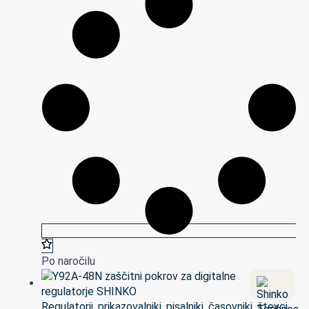
Po naročilu
Regulatorji, prikazovalniki, pisalniki, časovniki, števci