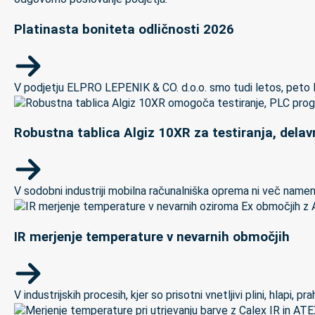
Platinasta boniteta odličnosti 2026
V podjetju ELPRO LEPENIK & CO. d.o.o. smo tudi letos, peto let
Robustna tablica Algiz 10XR za testiranja, delav
V sodobni industriji mobilna računalniška oprema ni več namenj
IR merjenje temperature v nevarnih območjih
V industrijskih procesih, kjer so prisotni vnetljivi plini, hlapi,