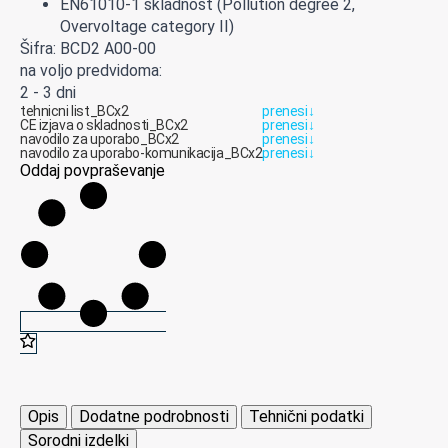
EN61010-1 skladnost (Pollution degree 2,
Overvoltage category II)
Šifra: BCD2 A00-00
na voljo predvidoma:
2 - 3 dni
tehnicni list_BCx2
prenesi
↓
CE izjava o skladnosti_BCx2
prenesi
↓
navodilo za uporabo_BCx2
prenesi
↓
navodilo za uporabo-komunikacija_BCx2
prenesi
↓
Oddaj povpraševanje
Opis
Dodatne podrobnosti
Tehnični podatki
Sorodni izdelki