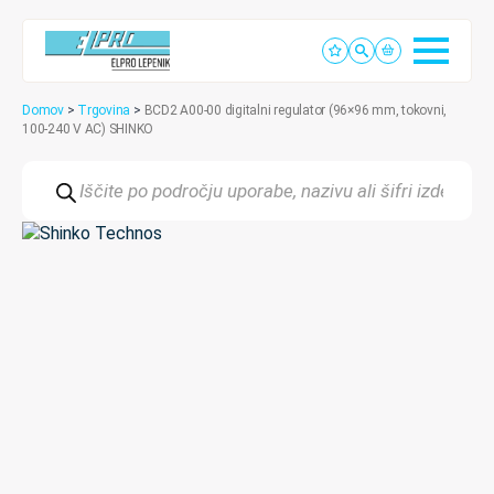
Domov
>
Trgovina
>
BCD2 A00-00 digitalni regulator (96×96 mm, tokovni,
100-240 V AC) SHINKO
Products
search