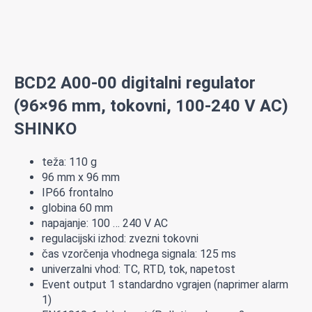
BCD2 A00-00 digitalni regulator
(96×96 mm, tokovni, 100-240 V AC)
SHINKO
teža: 110 g
96 mm x 96 mm
IP66 frontalno
globina 60 mm
napajanje: 100 … 240 V AC
regulacijski izhod: zvezni tokovni
čas vzorčenja vhodnega signala: 125 ms
univerzalni vhod: TC, RTD, tok, napetost
Event output 1 standardno vgrajen (naprimer alarm
1)