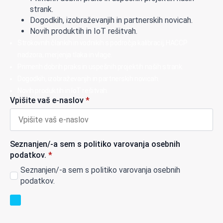
strank.
Dogodkih, izobraževanjih in partnerskih novicah.
Novih produktih in IoT rešitvah.
Strokovnih člankih in vodnikih s področja kalibracij, HACCP
nadzora, merjenja tlaka in vlage.
Primerih dobrih praks in uspešnih projektih naših strank.
Dogodkih, izobraževanjih in partnerskih novicah.
Novih produktih in IoT rešitvah.
Vpišite vaš e-naslov
*
Seznanjen/-a sem s politiko varovanja osebnih
podatkov.
*
Seznanjen/-a sem s politiko varovanja osebnih
podatkov.