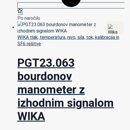
Po naročilu
WIKA tlak, temperatura, nivo, sila, tok, kalibracija in
SF6 rešitve
PGT23.063
bourdonov
manometer z
izhodnim signalom
WIKA