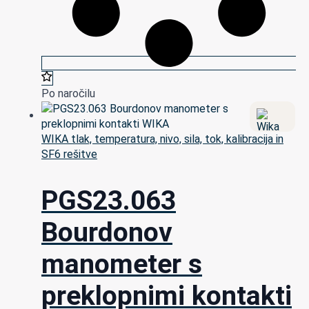
Po naročilu
WIKA tlak, temperatura, nivo, sila, tok, kalibracija in
SF6 rešitve
PGS23.063
Bourdonov
manometer s
preklopnimi kontakti