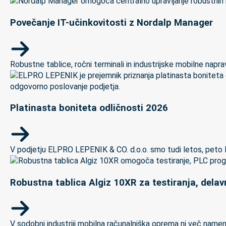
Povečanje IT-učinkovitosti z Nordalp Manager
Robustne tablice, ročni terminali in industrijske mobilne naprave
Platinasta boniteta odličnosti 2026
V podjetju ELPRO LEPENIK & CO. d.o.o. smo tudi letos, peto let
Robustna tablica Algiz 10XR za testiranja, delav
V sodobni industriji mobilna računalniška oprema ni več namenj