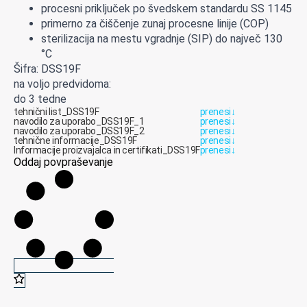
procesni priključek po švedskem standardu SS 1145
primerno za čiščenje zunaj procesne linije (COP)
sterilizacija na mestu vgradnje (SIP) do največ 130
°C
Šifra: DSS19F
na voljo predvidoma:
do 3 tedne
tehnični list_DSS19F
prenesi
↓
navodilo za uporabo_DSS19F_1
prenesi
↓
navodilo za uporabo_DSS19F_2
prenesi
↓
tehnične informacije_DSS19F
prenesi
↓
Informacije proizvajalca in certifikati_DSS19F
prenesi
↓
Oddaj povpraševanje