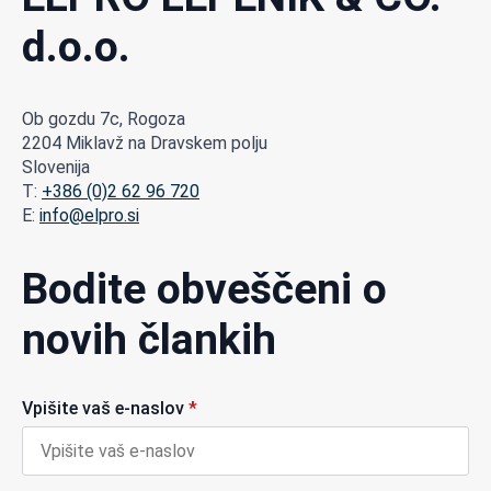
d.o.o.
Ob gozdu 7c, Rogoza
2204 Miklavž na Dravskem polju
Slovenija
T:
+386 (0)2 62 96 720
E:
info@elpro.si
Bodite obveščeni o
novih člankih
Vpišite vaš e-naslov
*