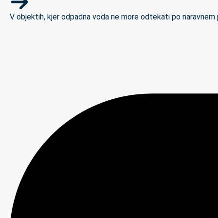
V objektih, kjer odpadna voda ne more odtekati po naravnem padc