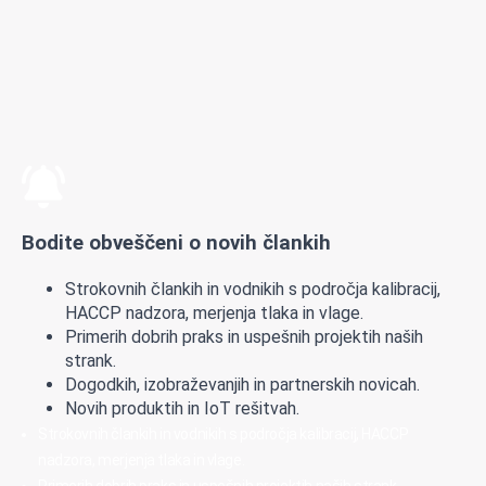
Bodite obveščeni o novih člankih
Strokovnih člankih in vodnikih s področja kalibracij,
HACCP nadzora, merjenja tlaka in vlage.
Primerih dobrih praks in uspešnih projektih naših
strank.
Dogodkih, izobraževanjih in partnerskih novicah.
Novih produktih in IoT rešitvah.
Strokovnih člankih in vodnikih s področja kalibracij, HACCP
nadzora, merjenja tlaka in vlage.
Primerih dobrih praks in uspešnih projektih naših strank.