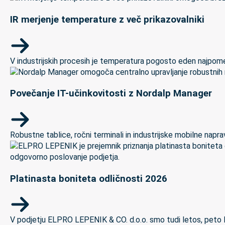
IR merjenje temperature z več prikazovalniki
V industrijskih procesih je temperatura pogosto eden najpomem
Povečanje IT-učinkovitosti z Nordalp Manager
Robustne tablice, ročni terminali in industrijske mobilne naprave
Platinasta boniteta odličnosti 2026
V podjetju ELPRO LEPENIK & CO. d.o.o. smo tudi letos, peto let