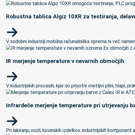
Robustna tablica Algiz 10XR za testiranja, delav
V sodobni industriji mobilna računalniška oprema ni več namenj
IR merjenje temperature v nevarnih območjih
V industrijskih procesih, kjer so prisotni vnetljivi plini, hlapi,
Infrardeče merjenje temperature pri utrjevanju ba
Pri lakiranju vozil, kovinskih izdelkov, industrijskih kompon