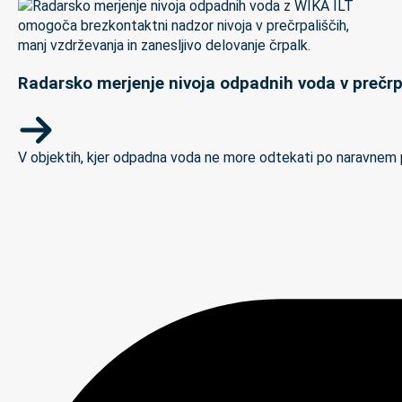
Radarsko merjenje nivoja odpadnih voda v prečrp
V objektih, kjer odpadna voda ne more odtekati po naravnem padc