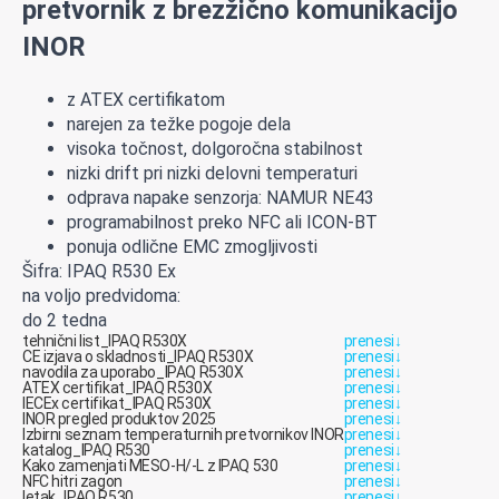
pretvornik z brezžično komunikacijo
INOR
z ATEX certifikatom
narejen za težke pogoje dela
visoka točnost, dolgoročna stabilnost
nizki drift pri nizki delovni temperaturi
odprava napake senzorja: NAMUR NE43
programabilnost preko NFC ali ICON-BT
ponuja odlične EMC zmogljivosti
Šifra: IPAQ R530 Ex
na voljo predvidoma:
do 2 tedna
tehnični list_IPAQ R530X
prenesi
↓
CE izjava o skladnosti_IPAQ R530X
prenesi
↓
navodila za uporabo_IPAQ R530X
prenesi
↓
ATEX certifikat_IPAQ R530X
prenesi
↓
IECEx certifikat_IPAQ R530X
prenesi
↓
INOR pregled produktov 2025
prenesi
↓
Izbirni seznam temperaturnih pretvornikov INOR
prenesi
↓
katalog_IPAQ R530
prenesi
↓
Kako zamenjati MESO-H/-L z IPAQ 530
prenesi
↓
NFC hitri zagon
prenesi
↓
letak_IPAQ R530
prenesi
↓