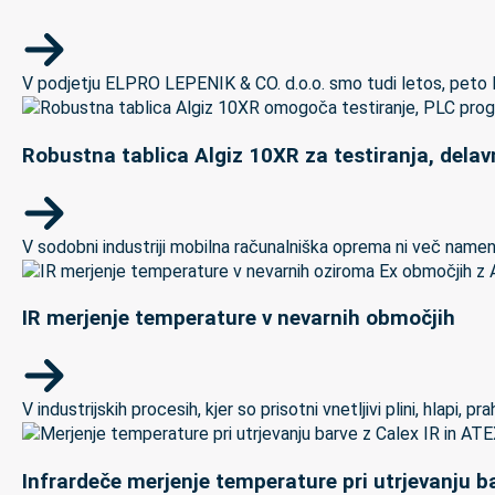
V podjetju ELPRO LEPENIK & CO. d.o.o. smo tudi letos, peto let
Robustna tablica Algiz 10XR za testiranja, delav
V sodobni industriji mobilna računalniška oprema ni več namenj
IR merjenje temperature v nevarnih območjih
V industrijskih procesih, kjer so prisotni vnetljivi plini, hlapi,
Infrardeče merjenje temperature pri utrjevanju ba