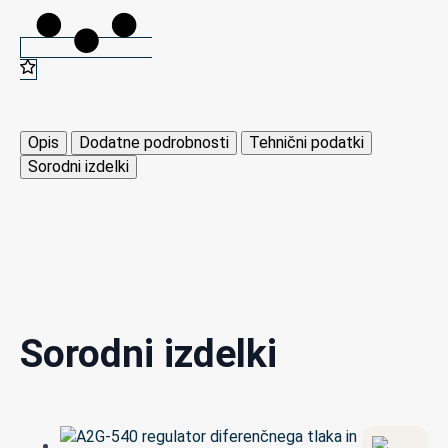
10-
4-
001
PID
regulator
temperature
Opis
Dodatne podrobnosti
Tehnični podatki
količina
Sorodni izdelki
Sorodni izdelki