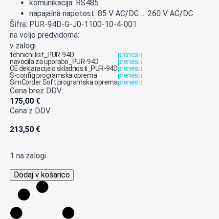
komunikacija: RS485
napajalna napetost: 85 V AC/DC … 260 V AC/DC
Šifra: PUR-94D-G-J0-1100-10-4-001
na voljo predvidoma:
v zalogi
tehnicni list_PUR-94D
prenesi
↓
navodila za uporabo_PUR-94D
prenesi
↓
CE deklaracija o skladnosti_PUR-94D
prenesi
↓
S-config programska oprema
prenesi
↓
SimCorder Soft programska oprema
prenesi
↓
Cena brez DDV:
175,00
€
Cena z DDV:
213,50
€
1 na zalogi
PUR-
Dodaj v košarico
94D-
G-
J0-
1100-