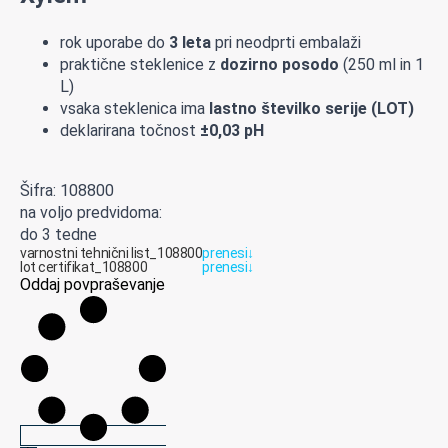
rok uporabe do
3 leta
pri neodprti embalaži
praktične steklenice z
dozirno posodo
(250 ml in 1
L)
vsaka steklenica ima
lastno številko serije (LOT)
deklarirana točnost
±0,03 pH
Šifra: 108800
na voljo predvidoma:
do 3 tedne
varnostni tehnični list_108800
prenesi
↓
Iot certifikat_108800
prenesi
↓
Oddaj povpraševanje