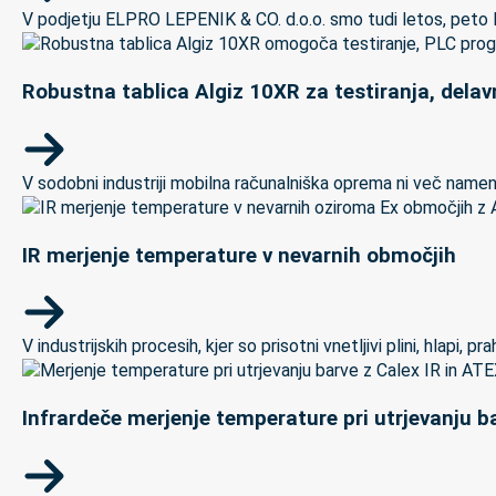
V podjetju ELPRO LEPENIK & CO. d.o.o. smo tudi letos, peto let
Robustna tablica Algiz 10XR za testiranja, delav
V sodobni industriji mobilna računalniška oprema ni več namenj
IR merjenje temperature v nevarnih območjih
V industrijskih procesih, kjer so prisotni vnetljivi plini, hlapi,
Infrardeče merjenje temperature pri utrjevanju ba