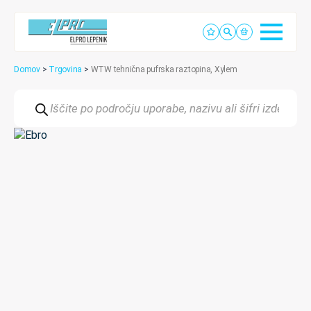
Domov
>
Trgovina
>
WTW tehnična pufrska raztopina, Xylem
Products
search