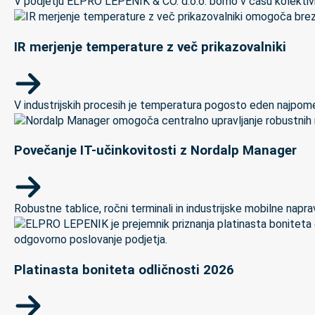
V podjetju ELPRO LEPENIK & CO. d.o.o. bomo v času kolektivneg
IR merjenje temperature z več prikazovalniki
V industrijskih procesih je temperatura pogosto eden najpomem
Povečanje IT-učinkovitosti z Nordalp Manager
Robustne tablice, ročni terminali in industrijske mobilne naprave
Platinasta boniteta odličnosti 2026