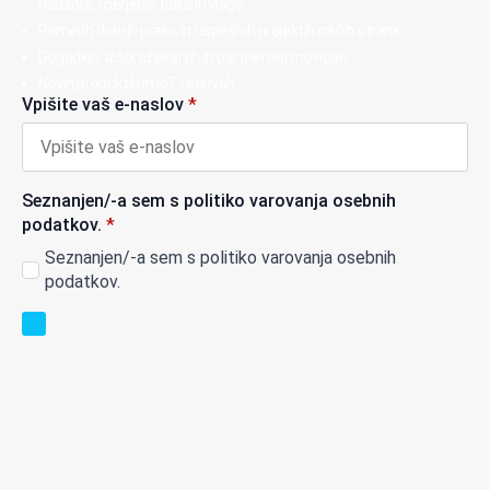
nadzora, merjenja tlaka in vlage.
Primerih dobrih praks in uspešnih projektih naših strank.
Dogodkih, izobraževanjih in partnerskih novicah.
Novih produktih in IoT rešitvah.
Vpišite vaš e-naslov
*
Seznanjen/-a sem s politiko varovanja osebnih
podatkov.
*
Seznanjen/-a sem s politiko varovanja osebnih
podatkov.