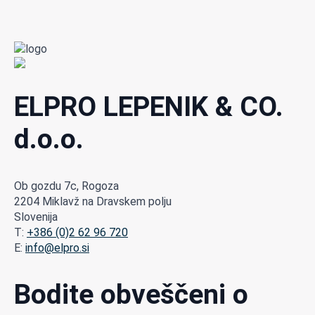
ELPRO LEPENIK & CO.
d.o.o.
Ob gozdu 7c, Rogoza
2204 Miklavž na Dravskem polju
Slovenija
T:
+386 (0)2 62 96 720
E:
info@elpro.si
Bodite obveščeni o