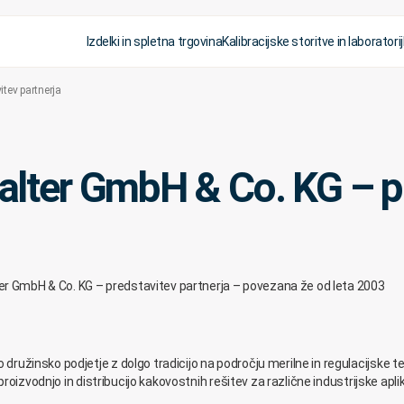
Izdelki in spletna trgovina
Kalibracijske storitve in laboratorij
tev partnerja
alter GmbH & Co. KG – pr
ter GmbH & Co. KG – predstavitev partnerja – povezana že od leta 2003
družinsko podjetje z dolgo tradicijo na področju merilne in regulacijske t
roizvodnjo in distribucijo kakovostnih rešitev za različne industrijske aplik