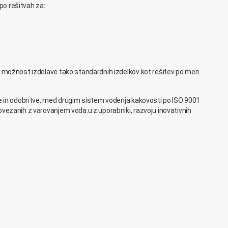
po rešitvah za:
e možnost izdelave tako standardnih izdelkov kot rešitev po meri
ate in odobritve, med drugim sistem vodenja kakovosti po ISO 9001
ovezanih z varovanjem voda.u z uporabniki, razvoju inovativnih