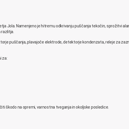
jetja Jola. Namenjeno je hitremu odkrivanju puščanja tekočin, sprožitvi ala
razlitja.
torje puščanja, plavajoče elektrode, detektorje kondenzata, releje za za
i za:
ti škodo na opremi, varnostna tveganja in okoljske posledice.