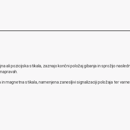
li pozicijska stikala, zaznajo končni položaj gibanja in sprožijo naslednji k
 napravah.
n magnetna stikala, namenjena zanesljivi signalizaciji položaja ter varne