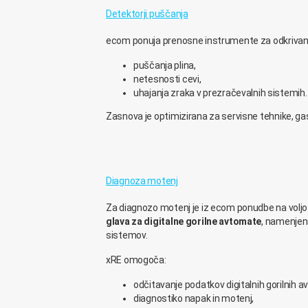
Detektorji puščanja
ecom ponuja prenosne instrumente za odkrivan
puščanja plina,
netesnosti cevi,
uhajanja zraka v prezračevalnih sistemih.
Zasnova je optimizirana za servisne tehnike, gas
Diagnoza motenj
Za diagnozo motenj je iz ecom ponudbe na voljo 
glava za digitalne gorilne avtomate
, namenjena
sistemov.
xRE omogoča:
odčitavanje podatkov digitalnih gorilnih 
diagnostiko napak in motenj,