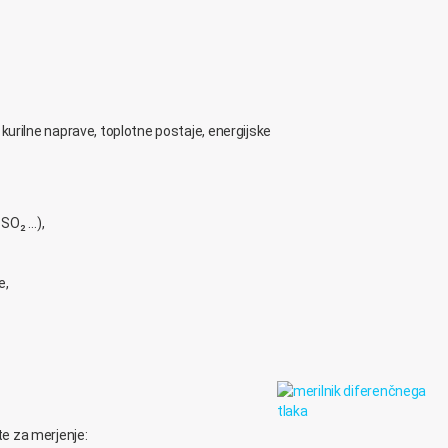
ke kurilne naprave, toplotne postaje, energijske
 SO₂ …),
e,
e za merjenje: