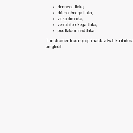
dimnega tlaka,
diferenčnega tlaka,
vleka dimnika,
ventilatorskega tlaka,
podtlaka in nadtlaka.
Ti instrumenti so nujni pri nastavitvah kurilnih 
pregledih.