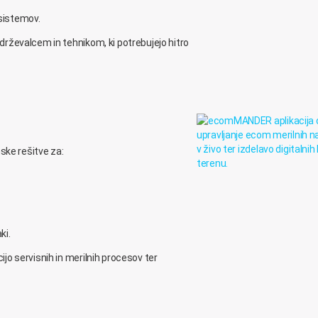
 sistemov.
rževalcem in tehnikom, ki potrebujejo hitro
ske rešitve za:
ki.
o servisnih in merilnih procesov ter