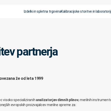
Izdelki in spletna trgovina
Kalibracijske storitve in laboratorij
tev partnerja
ovezana že od leta 1999
c visoko specializiranih
analizatorjev dimnih plinov
, merilnih instrument
bnejših evropskih proizvajalcev merilne opreme za: