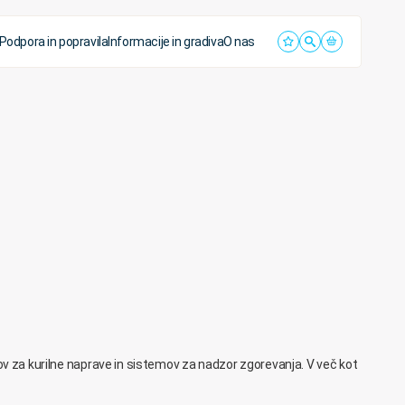
Podpora in popravila
Informacije in gradiva
O nas
ov za kurilne naprave in sistemov za nadzor zgorevanja. V več kot