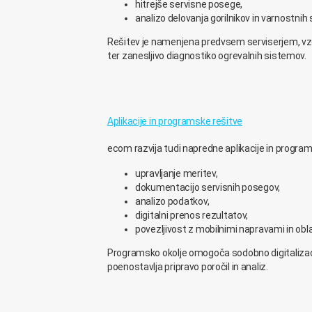
hitrejše servisne posege,
analizo delovanja gorilnikov in varnostnih
Rešitev je namenjena predvsem serviserjem, vzd
ter zanesljivo diagnostiko ogrevalnih sistemov.
Aplikacije in programske rešitve
ecom razvija tudi napredne aplikacije in program
upravljanje meritev,
dokumentacijo servisnih posegov,
analizo podatkov,
digitalni prenos rezultatov,
povezljivost z mobilnimi napravami in obla
Programsko okolje omogoča sodobno digitalizacij
poenostavlja pripravo poročil in analiz.