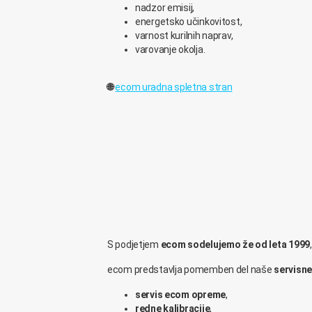
nadzor emisij,
energetsko učinkovitost,
varnost kurilnih naprav,
varovanje okolja.
🌐
ecom uradna spletna stran
S podjetjem
ecom sodelujemo že od leta 1999
ecom predstavlja pomemben del naše
servisne
servis ecom opreme
,
redne kalibracije
,