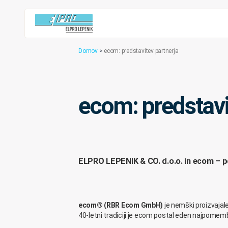
Domov
>
ecom: predstavitev partnerja
ecom: predstavi
ELPRO LEPENIK & CO. d.o.o. in ecom – p
ecom® (RBR Ecom GmbH)
je nemški proizvajale
40-letni tradiciji je ecom postal eden najpomem