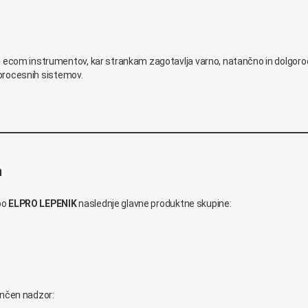
ecom instrumentov, kar strankam zagotavlja varno, natančno in dolgoročno 
n procesnih sistemov.
m
bo
ELPRO LEPENIK
naslednje glavne produktne skupine:
ančen nadzor: