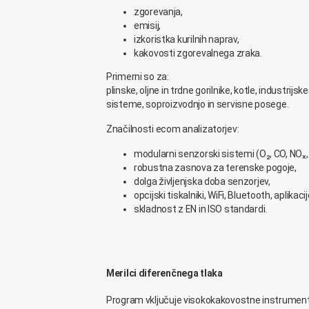
zgorevanja,
emisij,
izkoristka kurilnih naprav,
kakovosti zgorevalnega zraka.
Primerni so za:
plinske, oljne in trdne gorilnike, kotle, industrijs
sisteme, soproizvodnjo in servisne posege.
Značilnosti ecom analizatorjev:
modularni senzorski sistemi (O₂, CO, NOₓ,
robustna zasnova za terenske pogoje,
dolga življenjska doba senzorjev,
opcijski tiskalniki, WiFi, Bluetooth, aplikacij
skladnost z EN in ISO standardi.
Merilci diferenčnega tlaka
Program vključuje visokokakovostne instrument