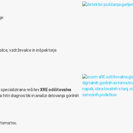
je:
ilce, vzdrževalce in inšpektorje.
specializirana rešitev
XRE odčitovalna
 hitri diagnostiki in analizi delovanja gorilnih
avtomatov,