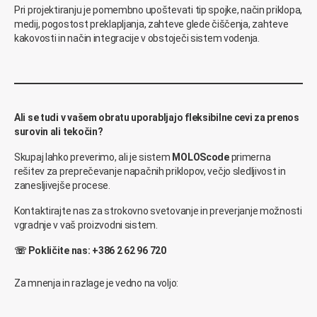
Pri projektiranju je pomembno upoštevati tip spojke, način priklopa,
medij, pogostost preklapljanja, zahteve glede čiščenja, zahteve
kakovosti in način integracije v obstoječi sistem vodenja.
Ali se tudi v vašem obratu uporabljajo fleksibilne cevi za prenos
surovin ali tekočin?
Skupaj lahko preverimo, ali je sistem
MOLOScode
primerna
rešitev za preprečevanje napačnih priklopov, večjo sledljivost in
zanesljivejše procese.
Kontaktirajte nas za strokovno svetovanje in preverjanje možnosti
vgradnje v vaš proizvodni sistem.
☏ Pokličite nas: +386 2 62 96 720
Za mnenja in razlage je vedno na voljo: