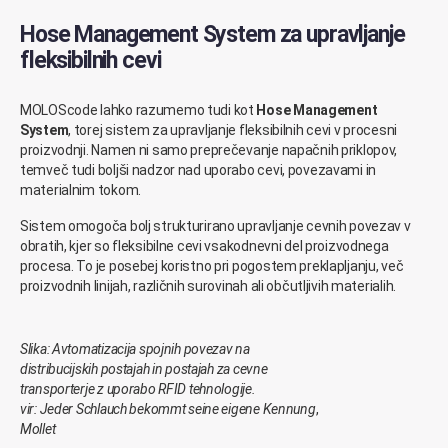
Hose Management System za upravljanje
fleksibilnih cevi
MOLOScode lahko razumemo tudi kot
Hose Management
System
, torej sistem za upravljanje fleksibilnih cevi v procesni
proizvodnji. Namen ni samo preprečevanje napačnih priklopov,
temveč tudi boljši nadzor nad uporabo cevi, povezavami in
materialnim tokom.
Sistem omogoča bolj strukturirano upravljanje cevnih povezav v
obratih, kjer so fleksibilne cevi vsakodnevni del proizvodnega
procesa. To je posebej koristno pri pogostem preklapljanju, več
proizvodnih linijah, različnih surovinah ali občutljivih materialih.
Slika: Avtomatizacija spojnih povezav na
distribucijskih postajah in postajah za cevne
transporterje z uporabo RFID tehnologije.
vir: Jeder Schlauch bekommt seine eigene Kennung
,
Mollet