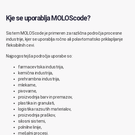
Kje se uporablja MOLOScode?
Sistem MOLOScode je primeren za različna področja procesne
industrije, kjer se uporablja ročno ali polavtomatsko priklapljanje
fleksibilnih cevi.
Najpogostejša področja uporabe so:
farmacevtska industrija,
kemična industrija,
prehrambna industrija,
mlekarne,
pivovarne,
proizvodnja barv in premazov,
plastika in granulati,
logistika razsutih materialov,
proizvodnja praškov,
silosni sistemi,
polnilne linije,
mešalni procesi.