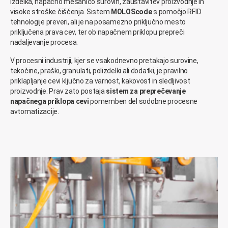
izdelka, napačno mešanico surovin, zaustavitev proizvodnje in
visoke stroške čiščenja. Sistem
MOLOScode
s pomočjo RFID
tehnologije preveri, ali je na posamezno priključno mesto
priključena prava cev, ter ob napačnem priklopu prepreči
nadaljevanje procesa.
V procesni industriji, kjer se vsakodnevno pretakajo surovine,
tekočine, praški, granulati, polizdelki ali dodatki, je pravilno
priklapljanje cevi ključno za varnost, kakovost in sledljivost
proizvodnje. Prav zato postaja
sistem za preprečevanje
napačnega priklopa cevi
pomemben del sodobne procesne
avtomatizacije.