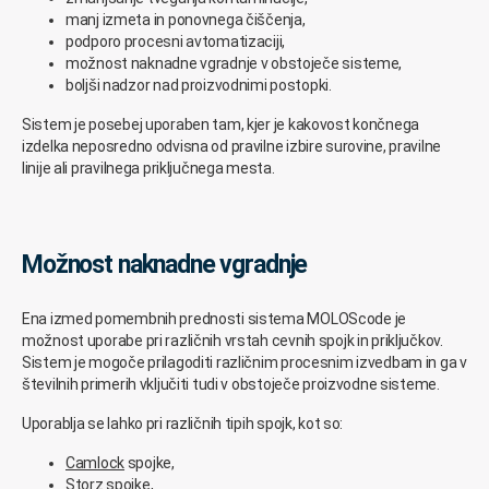
manj izmeta in ponovnega čiščenja,
podporo procesni avtomatizaciji,
možnost naknadne vgradnje v obstoječe sisteme,
boljši nadzor nad proizvodnimi postopki.
Sistem je posebej uporaben tam, kjer je kakovost končnega
izdelka neposredno odvisna od pravilne izbire surovine, pravilne
linije ali pravilnega priključnega mesta.
Možnost naknadne vgradnje
Ena izmed pomembnih prednosti sistema MOLOScode je
možnost uporabe pri različnih vrstah cevnih spojk in priključkov.
Sistem je mogoče prilagoditi različnim procesnim izvedbam in ga v
številnih primerih vključiti tudi v obstoječe proizvodne sisteme.
Uporablja se lahko pri različnih tipih spojk, kot so:
Camlock
spojke,
Storz
spojke,