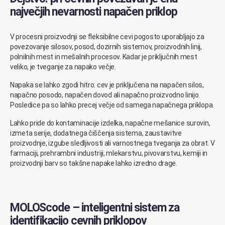
največjih nevarnosti napačen priklop
V procesni proizvodnji se fleksibilne cevi pogosto uporabljajo za
povezovanje silosov, posod, dozirnih sistemov, proizvodnih linij,
polnilnih mest in mešalnih procesov. Kadar je priključnih mest
veliko, je tveganje za napako večje.
Napaka se lahko zgodi hitro: cev je priključena na napačen silos,
napačno posodo, napačen dovod ali napačno proizvodno linijo.
Posledice pa so lahko precej večje od samega napačnega priklopa.
Lahko pride do kontaminacije izdelka, napačne mešanice surovin,
izmeta serije, dodatnega čiščenja sistema, zaustavitve
proizvodnje, izgube sledljivosti ali varnostnega tveganja za obrat. V
farmaciji, prehrambni industriji, mlekarstvu, pivovarstvu, kemiji in
proizvodnji barv so takšne napake lahko izredno drage.
MOLOScode – inteligentni sistem za
identifikacijo cevnih priklopov