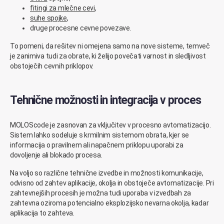
fitingi za mlečne cevi
,
suhe spojke
,
druge procesne cevne povezave.
To pomeni, da rešitev ni omejena samo na nove sisteme, temveč
je zanimiva tudi za obrate, ki želijo povečati varnost in sledljivost
obstoječih cevnih priklopov.
Tehnične možnosti in integracija v proces
MOLOScode je zasnovan za vključitev v procesno avtomatizacijo.
Sistem lahko sodeluje s krmilnim sistemom obrata, kjer se
informacija o pravilnem ali napačnem priklopu uporabi za
dovoljenje ali blokado procesa.
Na voljo so različne tehnične izvedbe in možnosti komunikacije,
odvisno od zahtev aplikacije, okolja in obstoječe avtomatizacije. Pri
zahtevnejših procesih je možna tudi uporaba v izvedbah za
zahtevna oziroma potencialno eksplozijsko nevarna okolja, kadar
aplikacija to zahteva.