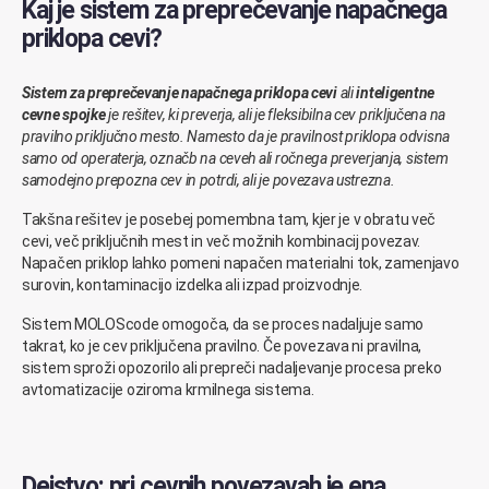
Kaj je sistem za preprečevanje napačnega
priklopa cevi?
Sistem za preprečevanje napačnega priklopa cevi
ali
inteligentne
cevne spojke
je rešitev, ki preverja, ali je fleksibilna cev priključena na
pravilno priključno mesto. Namesto da je pravilnost priklopa odvisna
samo od operaterja, označb na ceveh ali ročnega preverjanja, sistem
samodejno prepozna cev in potrdi, ali je povezava ustrezna.
Takšna rešitev je posebej pomembna tam, kjer je v obratu več
cevi, več priključnih mest in več možnih kombinacij povezav.
Napačen priklop lahko pomeni napačen materialni tok, zamenjavo
surovin, kontaminacijo izdelka ali izpad proizvodnje.
Sistem MOLOScode omogoča, da se proces nadaljuje samo
takrat, ko je cev priključena pravilno. Če povezava ni pravilna,
sistem sproži opozorilo ali prepreči nadaljevanje procesa preko
avtomatizacije oziroma krmilnega sistema.
Dejstvo: pri cevnih povezavah je ena