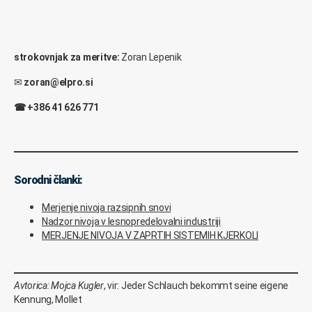
strokovnjak za meritve:
Zoran Lepenik
✉
zoran@elpro.si
☎
+386 41 626 771
Sorodni članki:
Merjenje nivoja razsipnih snovi
Nadzor nivoja v lesnopredelovalni industriji
MERJENJE NIVOJA V ZAPRTIH SISTEMIH KJERKOLI
Avtorica: Mojca Kugler
, vir: Jeder Schlauch bekommt seine eigene
Kennung, Mollet