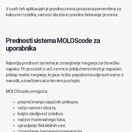
V vseh teh aplikacijah je pravilna cevna povezava pomembna za
kakovost izdelka, varnost obrata in pravilno delovanje procesa.
Prednosti sistema MOLOScode za
uporabnika
Največja prednost sistema je zmanjšanje tveganja za človeško
napako. Pri procesih z več cevmi in priključnimi mesti je napačen
priklop realno tveganje, ki ga je težko popolnoma odpraviti samo z
navodili, označbami ali internimi postopki.
MOLOScode omogoča:
preprečevanje napačnih priklopov,
večjo varnost obrata,
boljšo sledljivost izdelkov,
nadzor materialnega toka,
upravljanje fleksibilnih cevi,
zmanjšanje tveganja kontaminacije,