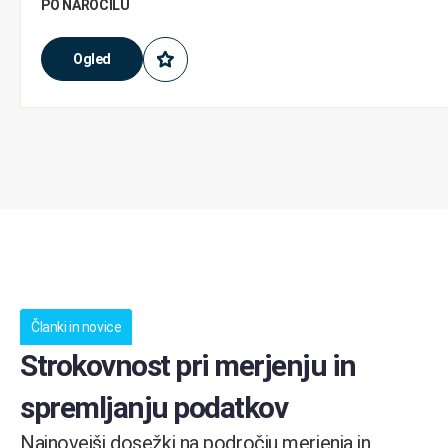
PO NAROČILU
Ogled
Članki in novice
Strokovnost pri merjenju in
spremljanju podatkov
Najnovejši dosežki na področju merjenja in