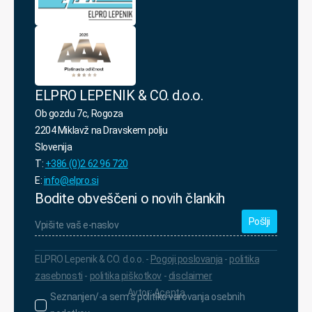
podatkov.
*
ELPRO LEPENIK & CO. d.o.o.
Ob gozdu 7c, Rogoza
2204 Miklavž na Dravskem polju
Slovenija
T:
+386 (0)2 62 96 720
E:
info@elpro.si
Bodite obveščeni o novih člankih
Vpišite
vaš
e-
naslov
*
ELPRO Lepenik & CO. d.o.o. -
Pogoji poslovanja
-
politika
zasebnosti
-
politika piškotkov
-
disclaimer
Avtor:
Acenta
Seznanjen/-
Seznanjen/-a sem s politiko varovanja osebnih
a