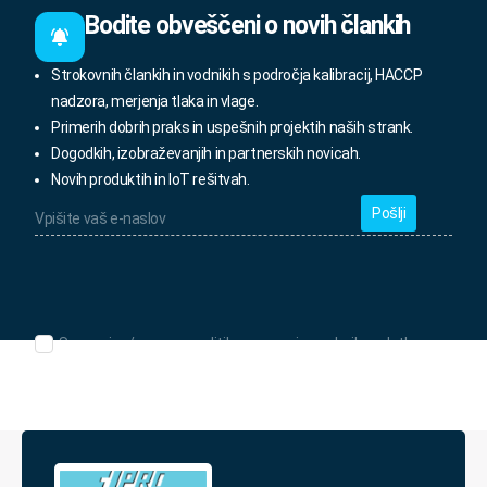
Bodite obveščeni o novih člankih
Strokovnih člankih in vodnikih s področja kalibracij, HACCP
nadzora, merjenja tlaka in vlage.
Primerih dobrih praks in uspešnih projektih naših strank.
Dogodkih, izobraževanjih in partnerskih novicah.
Novih produktih in IoT rešitvah.
Vpišite
vaš
e-
naslov
*
Seznanjen/-
Seznanjen/-a sem s politiko varovanja osebnih podatkov.
a
sem
s
politiko
varovanja
osebnih