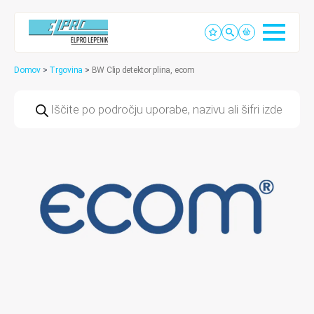
Domov
>
Trgovina
>
BW Clip detektor plina, ecom
Products
search