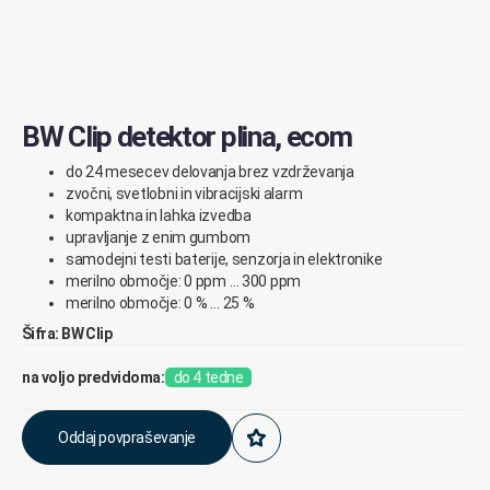
BW Clip detektor plina, ecom
do 24 mesecev delovanja brez vzdrževanja
zvočni, svetlobni in vibracijski alarm
kompaktna in lahka izvedba
upravljanje z enim gumbom
samodejni testi baterije, senzorja in elektronike
merilno območje: 0 ppm … 300 ppm
merilno območje: 0 % … 25 %
Šifra: BW Clip
na voljo predvidoma:
do 4 tedne
Oddaj povpraševanje