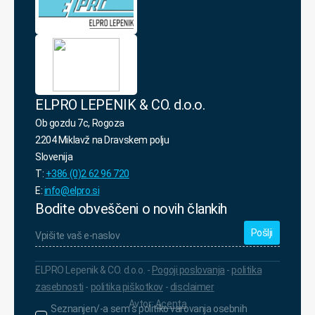
ELPRO LEPENIK & CO. d.o.o.
Ob gozdu 7c, Rogoza
2204 Miklavž na Dravskem polju
Slovenija
T:
+386 (0)2 62 96 720
E:
info@elpro.si
Bodite obveščeni o novih člankih
Vpišite
vaš
e-
naslov
*
ELPRO Lepenik & CO. d.o.o. -
Pogoji poslovanja
-
politika
zasebnosti
-
politika piškotkov
-
disclaimer
Avtor:
Acenta
Seznanjen/-
Seznanjen/-a sem s politiko varovanja osebnih