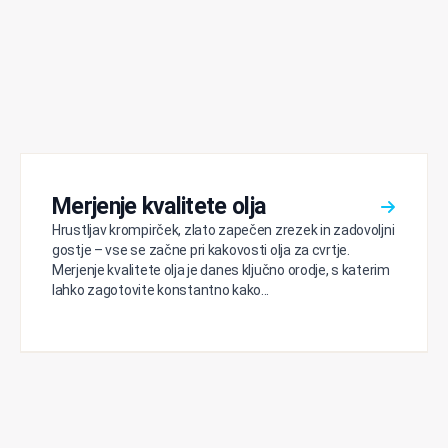
Merjenje kvalitete olja
Hrustljav krompirček, zlato zapečen zrezek in zadovoljni
gostje – vse se začne pri kakovosti olja za cvrtje.
Merjenje kvalitete olja je danes ključno orodje, s katerim
lahko zagotovite konstantno kako...