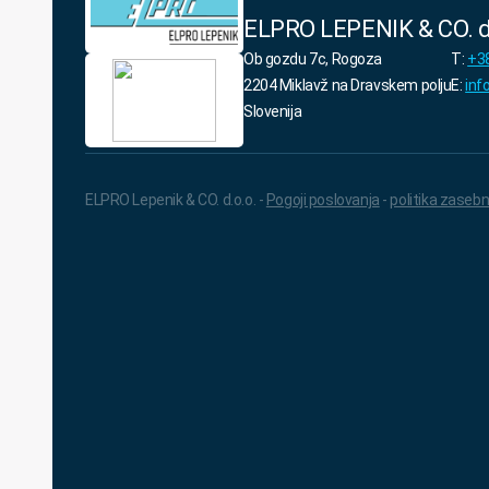
ELPRO LEPENIK & CO. d
Ob gozdu 7c, Rogoza
T:
+38
2204 Miklavž na Dravskem polju
E:
inf
Slovenija
ELPRO Lepenik & CO. d.o.o. -
Pogoji poslovanja
-
politika zasebn