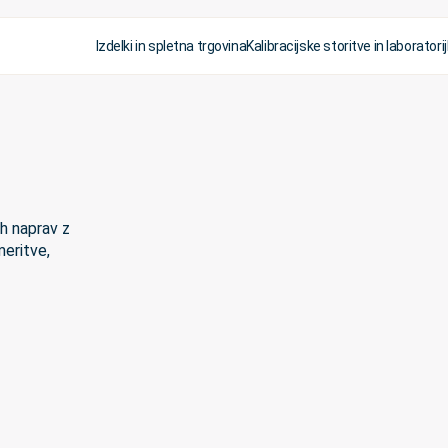
Izdelki in spletna trgovina
Kalibracijske storitve in laboratorij