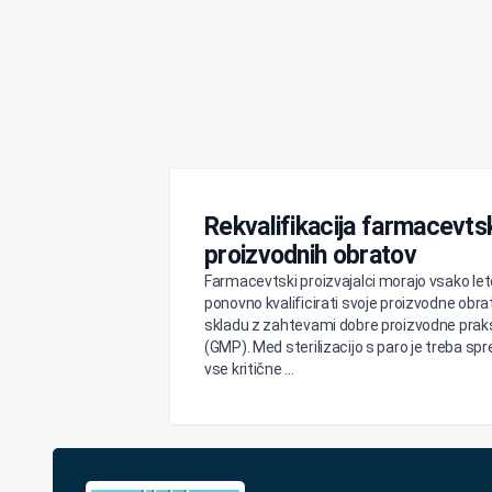
Rekvalifikacija farmacevts
proizvodnih obratov
Farmacevtski proizvajalci morajo vsako let
ponovno kvalificirati svoje proizvodne obra
skladu z zahtevami dobre proizvodne prak
(GMP). Med sterilizacijo s paro je treba spr
vse kritične ...