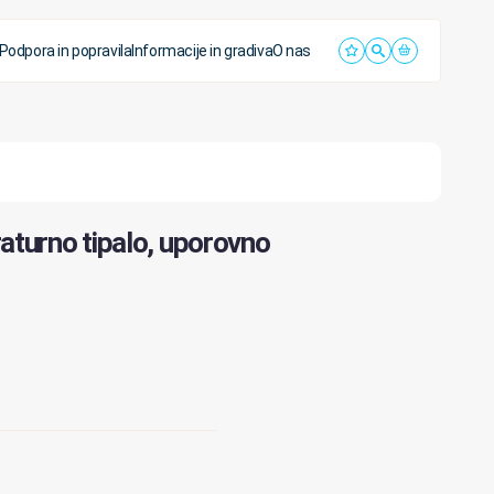
Podpora in popravila
Informacije in gradiva
O nas
turno tipalo, uporovno