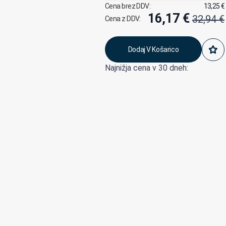
Cena brez DDV:
13,25
€
16,17
€
32,94
€
Cena z DDV:
Izvirna
Trenutna
cena
cena
Dodaj V Košarico
je
je:
Najnižja cena v 30 dneh:
bila:
16,17 €.
32,94 €.