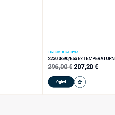
TEMPERATURNA TIPALA
2230 3690/Eex Ex TEMPERATURNO 
296,00
€
207,20
€
Ogled