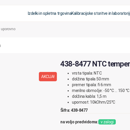
Izdelki in spletna trgovina
Kalibracijske storitve in laboratorij
, uporovno
438-8477 NTC tempera
vrsta tipala: NTC
AKCIJA!
dolžina tipala 50 mm
premer tipala: fi 6 mm
merilno območje: -50 °C … 150 °C
dolžina kabla: 1,5 m
upornost: 10kOhm/25°C
Šifra: 438-8477
na voljo predvidoma:
v zalogi