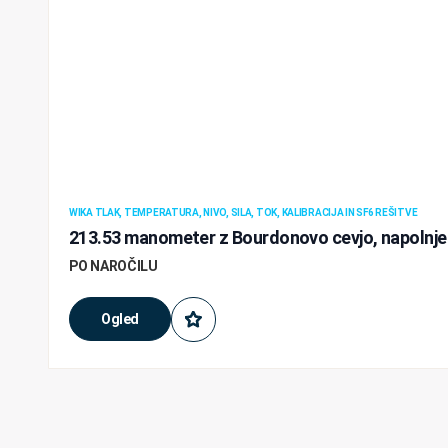
WIKA TLAK, TEMPERATURA, NIVO, SILA, TOK, KALIBRACIJA IN SF6 REŠITVE
213.53 manometer z Bourdonovo cevjo, napolnje
PO NAROČILU
Ogled