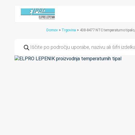
Domov
>
Trgovina
>
438-8477 NTC temperaturno tipalo
Products
search