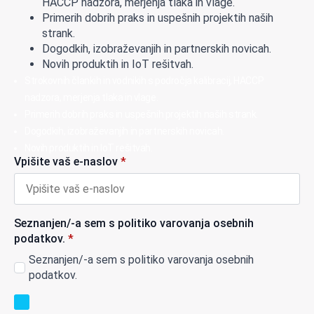
HACCP nadzora, merjenja tlaka in vlage.
Primerih dobrih praks in uspešnih projektih naših
strank.
Dogodkih, izobraževanjih in partnerskih novicah.
Novih produktih in IoT rešitvah.
Strokovnih člankih in vodnikih s področja kalibracij, HACCP
nadzora, merjenja tlaka in vlage.
Primerih dobrih praks in uspešnih projektih naših strank.
Dogodkih, izobraževanjih in partnerskih novicah.
Novih produktih in IoT rešitvah.
Vpišite vaš e-naslov
*
Seznanjen/-a sem s politiko varovanja osebnih
podatkov.
*
Seznanjen/-a sem s politiko varovanja osebnih
podatkov.