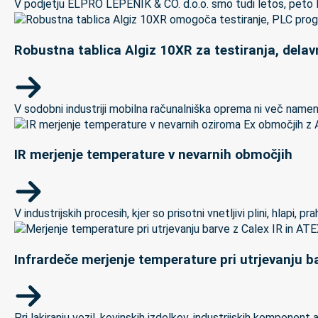
V podjetju ELPRO LEPENIK & CO. d.o.o. smo tudi letos, peto let
Robustna tablica Algiz 10XR za testiranja, delav
V sodobni industriji mobilna računalniška oprema ni več namenj
IR merjenje temperature v nevarnih območjih
V industrijskih procesih, kjer so prisotni vnetljivi plini, hlapi,
Infrardeče merjenje temperature pri utrjevanju ba
Pri lakiranju vozil, kovinskih izdelkov, industrijskih kompon