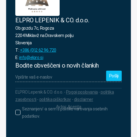
ELPRO LEPENIK & CO. d.o.o.
Ob gozdu 7c, Rogoza
2204 Miklavž na Dravskem polju
Slovenija
T:
+386 (0)2 62 96 720
E:
info@elpro.si
Bodite obveščeni o novih člankih
Vpišite
vaš
e-
naslov
*
ELPRO Lepenik & CO. d.o.o. -
Pogoji poslovanja
-
politika
zasebnosti
-
politika piškotkov
-
disclaimer
Avtor:
Acenta
Seznanjen/-
Seznanjen/-a sem s politiko varovanja osebnih
a
podatkov.
sem
s
politiko