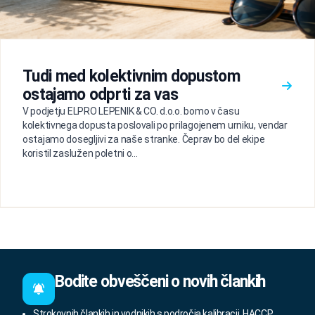
Tudi med kolektivnim dopustom
ostajamo odprti za vas
V podjetju ELPRO LEPENIK & CO. d.o.o. bomo v času
kolektivnega dopusta poslovali po prilagojenem urniku, vendar
ostajamo dosegljivi za naše stranke. Čeprav bo del ekipe
koristil zaslužen poletni o...
Bodite obveščeni o novih člankih
Strokovnih člankih in vodnikih s področja kalibracij, HACCP