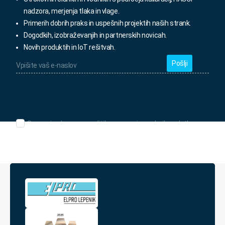
nadzora, merjenja tlaka in vlage.
Primerih dobrih praks in uspešnih projektih naših strank.
Dogodkih, izobraževanjih in partnerskih novicah.
Novih produktih in IoT rešitvah.
Vpišite
vaš
e-
naslov
*
Seznanjen/-
Seznanjen/-a sem s politiko varovanja osebnih podatkov.
a
sem
s
politiko
varovanja
osebnih
podatkov.
*