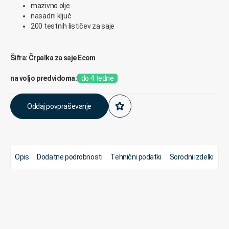
mazivno olje
nasadni ključ
200 testnih lističev za saje
Šifra: Črpalka za saje Ecom
na voljo predvidoma:
do 4 tedne
Oddaj povpraševanje
Opis
Dodatne podrobnosti
Tehnični podatki
Sorodni izdelki