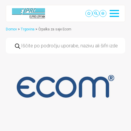
Domov
>
Trgovina
>
Črpalka za saje Ecom
Products
search