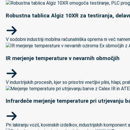
Robustna tablica Algiz 10XR za testiranja, delav
V sodobni industriji mobilna računalniška oprema ni več namenj
IR merjenje temperature v nevarnih območjih
V industrijskih procesih, kjer so prisotni vnetljivi plini, hlapi,
Infrardeče merjenje temperature pri utrjevanju ba
Pri lakiranju vozil, kovinskih izdelkov, industrijskih kompon