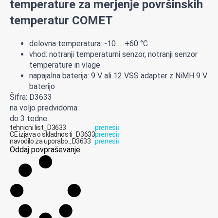
temperature za merjenje površinskih
temperatur COMET
delovna temperatura: -10 … +60 °C
vhod: notranji temperaturni senzor, notranji senzor
temperature in vlage
napajalna baterija: 9 V ali 12 VSS adapter z NiMH 9 V
baterijo
Šifra: D3633
na voljo predvidoma:
do 3 tedne
tehnicni list_D3633
prenesi
↓
CE izjava o skladnosti_D3633
prenesi
↓
navodilo za uporabo_D3633
prenesi
↓
Oddaj povpraševanje