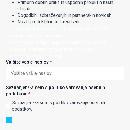
Primerih dobrih praks in uspešnih projektih naših
strank.
Dogodkih, izobraževanjih in partnerskih novicah.
Novih produktih in IoT rešitvah.
Strokovnih člankih in vodnikih s področja kalibracij, HACCP
nadzora, merjenja tlaka in vlage.
Primerih dobrih praks in uspešnih projektih naših strank.
Dogodkih, izobraževanjih in partnerskih novicah.
Novih produktih in IoT rešitvah.
Vpišite vaš e-naslov
*
Seznanjen/-a sem s politiko varovanja osebnih
podatkov.
*
Seznanjen/-a sem s politiko varovanja osebnih
podatkov.