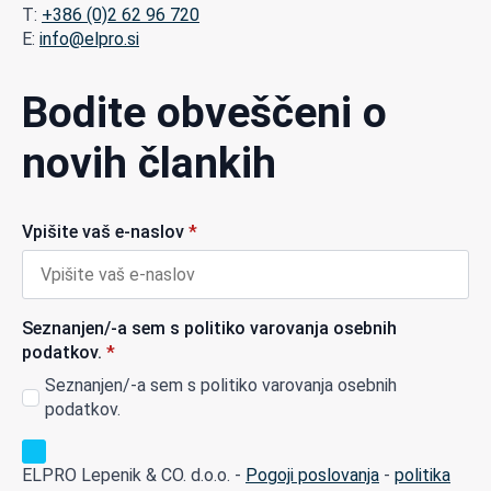
T:
+386 (0)2 62 96 720
E:
info@elpro.si
Bodite obveščeni o
novih člankih
Vpišite vaš e-naslov
*
Seznanjen/-a sem s politiko varovanja osebnih
podatkov.
*
Seznanjen/-a sem s politiko varovanja osebnih
podatkov.
ELPRO Lepenik & CO. d.o.o. -
Pogoji poslovanja
-
politika